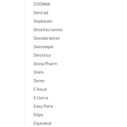
D’DONNA
Dentaid
Depilación
Desinfectantes
Desodorantes
Diatonique
Dietética
Disna Pharm
Dnins
Durex
E.llocar
E.Llorca
Easy Paris
Ellips
Equisalud