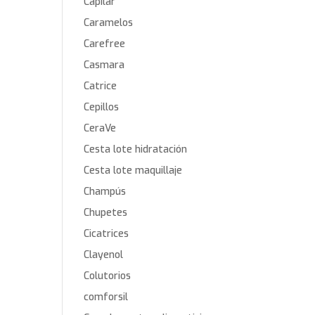
Capilar
Caramelos
Carefree
Casmara
Catrice
Cepillos
CeraVe
Cesta lote hidratación
Cesta lote maquillaje
Champús
Chupetes
Cicatrices
Clayenol
Colutorios
comforsil