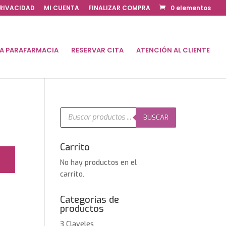
PRIVACIDAD
MI CUENTA
FINALIZAR COMPRA
0 elementos
DA PARAFARMACIA
RESERVAR CITA
ATENCIÓN AL CLIENTE
Búsqueda
de
BUSCAR
productos
Carrito
No hay productos en el
carrito.
Categorías de
productos
3 Claveles