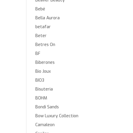
Beaver Beauty
Bebé
Bella Aurora
betafar
Beter
Betres On
BF
Biberones
Bio Joux
BIO3
Bisuteria
BOHM
Bondi Sands
Bow Luxury Collection
Camaleon