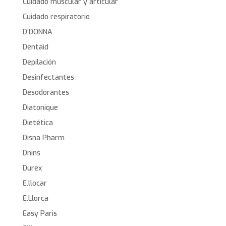
Cuidado muscular y articular
Cuidado respiratorio
D’DONNA
Dentaid
Depilación
Desinfectantes
Desodorantes
Diatonique
Dietética
Disna Pharm
Dnins
Durex
E.llocar
E.Llorca
Easy Paris