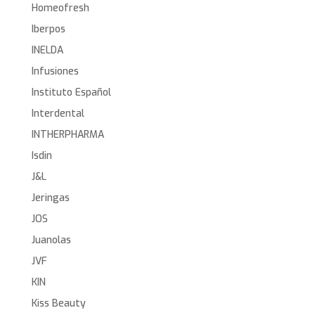
Homeofresh
Iberpos
INELDA
Infusiones
Instituto Español
Interdental
INTHERPHARMA
Isdin
J&L
Jeringas
JOS
Juanolas
JVF
KIN
Kiss Beauty