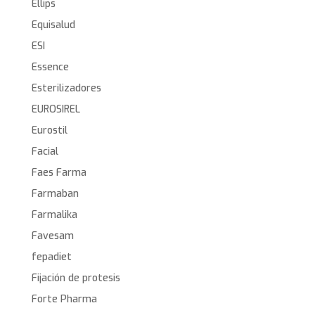
Ellips
Equisalud
ESI
Essence
Esterilizadores
EUROSIREL
Eurostil
Facial
Faes Farma
Farmaban
Farmalika
Favesam
fepadiet
Fijación de protesis
Forte Pharma