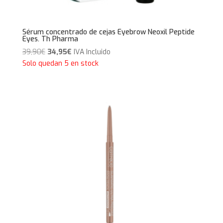
Sérum concentrado de cejas Eyebrow Neoxil Peptide
Eyes. Th Pharma
El
El
39,90
€
34,95
€
IVA Incluido
precio
precio
Solo quedan 5 en stock
original
actual
era:
es:
39,90€.
34,95€.