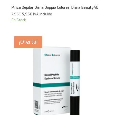
Pinza Depilar Disna Doppio Colores. Disna Beauty4U
El
El
7,95
€
5,95
€
IVA Incluido
precio
precio
En Stock
original
actual
era:
es:
7,95€.
5,95€.
¡Oferta!