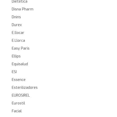
Dietética
Disna Pharm
Dnins
Durex
E.llocar
E.Llorca
Easy Paris
Ellips
Equisalud
ESI
Essence
Esterilizadores
EUROSIREL
Eurostil
Facial