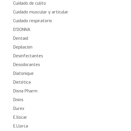
Cuidado de culito
Cuidado muscular y articular
Cuidado respiratorio
D’DONNA
Dentaid
Depilación
Desinfectantes
Desodorantes
Diatonique
Dietética
Disna Pharm
Dnins
Durex
E.llocar
E.Llorca