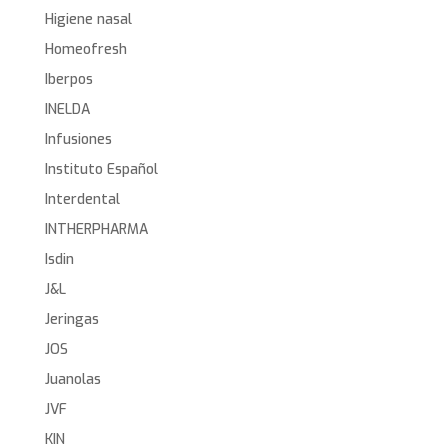
Higiene nasal
Homeofresh
Iberpos
INELDA
Infusiones
Instituto Español
Interdental
INTHERPHARMA
Isdin
J&L
Jeringas
JOS
Juanolas
JVF
KIN