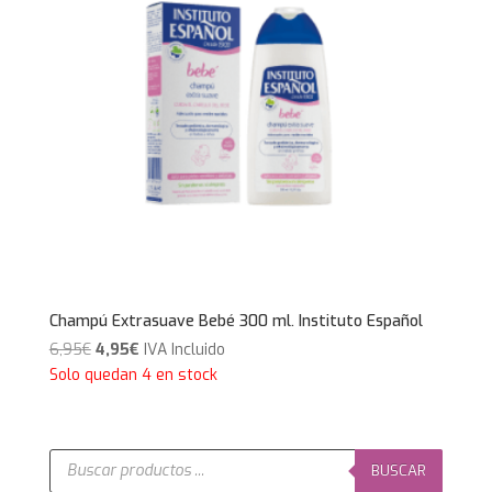
Champú Extrasuave Bebé 300 ml. Instituto Español
El
El
6,95
€
4,95
€
IVA Incluido
precio
precio
Solo quedan 4 en stock
original
actual
era:
es:
6,95€.
4,95€.
Búsqueda
de
BUSCAR
productos