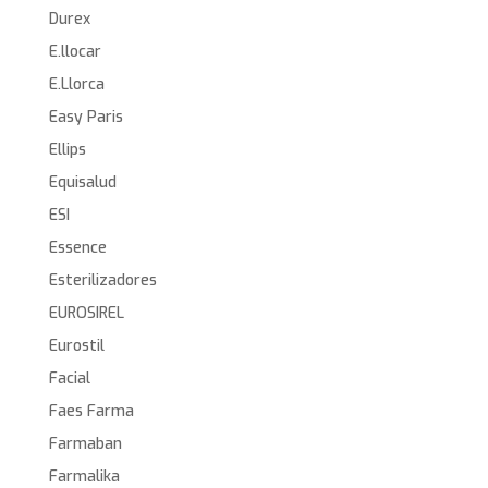
Durex
E.llocar
E.Llorca
Easy Paris
Ellips
Equisalud
ESI
Essence
Esterilizadores
EUROSIREL
Eurostil
Facial
Faes Farma
Farmaban
Farmalika