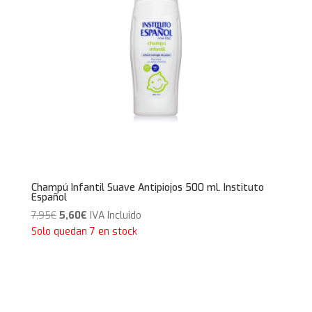
Champú Infantil Suave Antipiojos 500 ml. Instituto
Español
El
El
7,95
€
5,60
€
IVA Incluido
precio
precio
Solo quedan 7 en stock
original
actual
era:
es:
7,95€.
5,60€.