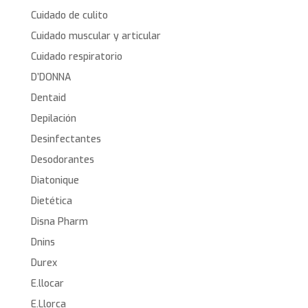
Cuidado de culito
Cuidado muscular y articular
Cuidado respiratorio
D’DONNA
Dentaid
Depilación
Desinfectantes
Desodorantes
Diatonique
Dietética
Disna Pharm
Dnins
Durex
E.llocar
E.Llorca