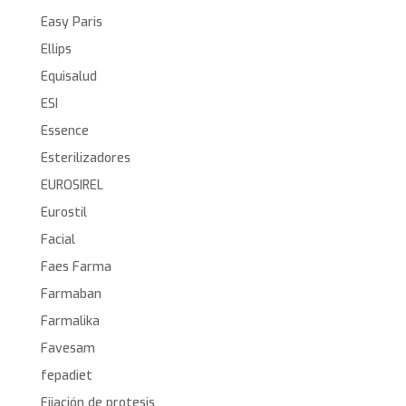
Easy Paris
Ellips
Equisalud
ESI
Essence
Esterilizadores
EUROSIREL
Eurostil
Facial
Faes Farma
Farmaban
Farmalika
Favesam
fepadiet
Fijación de protesis