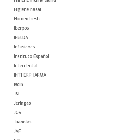
Higiene íntima diaria
Higiene nasal
Homeofresh
Iberpos
INELDA
Infusiones
Instituto Español
Interdental
INTHERPHARMA
Isdin
J&L
Jeringas
JOS
Juanolas
JVF