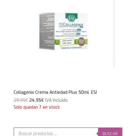
Collagenix Crema Antiedad Plus 50ml. ESI
El
El
29,95
€
24,95
€
IVA Incluido
precio
precio
Solo quedan 7 en stock
original
actual
era:
es:
29,95€.
24,95€.
Búsqueda
de
BUSCAR