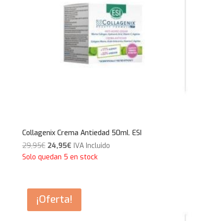
Collagenix Crema Antiedad 50ml. ESI
El
El
29,95
€
24,95
€
IVA Incluido
precio
precio
Solo quedan 5 en stock
original
actual
era:
es:
29,95€.
24,95€.
¡Oferta!