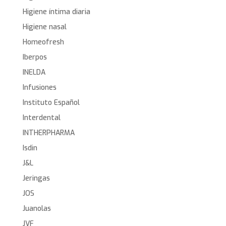
Higiene íntima diaria
Higiene nasal
Homeofresh
Iberpos
INELDA
Infusiones
Instituto Español
Interdental
INTHERPHARMA
Isdin
J&L
Jeringas
JOS
Juanolas
JVF