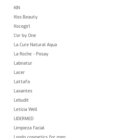
KIN
Kiss Beauty
Kocogirl
L'or by One
La Cure Natural Aqua
La Roche - Posay
Labnatur
Lacer
Lattafa
Laxantes
Lebudit
Leticia Well
LIDERMED
Limpieza facial
Londo cosmetics for men