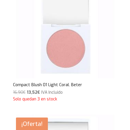
Compact Blush 01 Light Coral. Beter
El
El
16,90
€
13,52
€
IVA Incluido
precio
precio
Solo quedan 3 en stock
original
actual
era:
es:
16,90€.
13,52€.
¡Oferta!