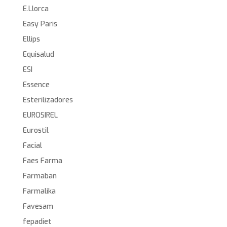
E.Llorca
Easy Paris
Ellips
Equisalud
ESI
Essence
Esterilizadores
EUROSIREL
Eurostil
Facial
Faes Farma
Farmaban
Farmalika
Favesam
fepadiet