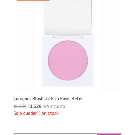
Compact Blush 02 Rich Rose. Beter
El
El
16,90
€
13,52
€
IVA Incluido
precio
precio
Solo quedan 1 en stock
original
actual
era:
es:
16,90€.
13,52€.