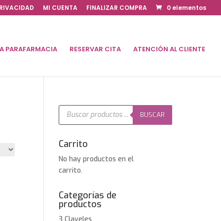
PRIVACIDAD
MI CUENTA
FINALIZAR COMPRA
0 elementos
DA PARAFARMACIA
RESERVAR CITA
ATENCIÓN AL CLIENTE
Búsqueda
de
BUSCAR
productos
Carrito
No hay productos en el
carrito.
Categorías de
productos
3 Claveles