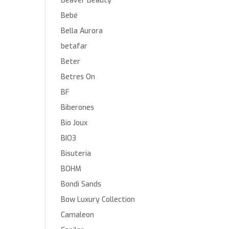
Beaver Beauty
Bebé
Bella Aurora
betafar
Beter
Betres On
BF
Biberones
Bio Joux
BIO3
Bisuteria
BOHM
Bondi Sands
Bow Luxury Collection
Camaleon