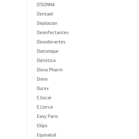
D’DONNA
Dentaid
Depilación
Desinfectantes
Desodorantes
Diatonique
Dietética
Disna Pharm
Dnins
Durex
E.llocar
E.Llorca
Easy Paris
Ellips
Equisalud