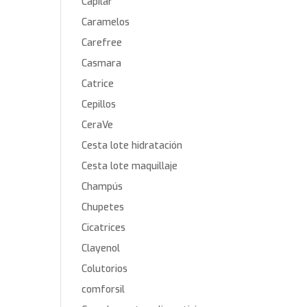
Capilar
Caramelos
Carefree
Casmara
Catrice
Cepillos
CeraVe
Cesta lote hidratación
Cesta lote maquillaje
Champús
Chupetes
Cicatrices
Clayenol
Colutorios
comforsil