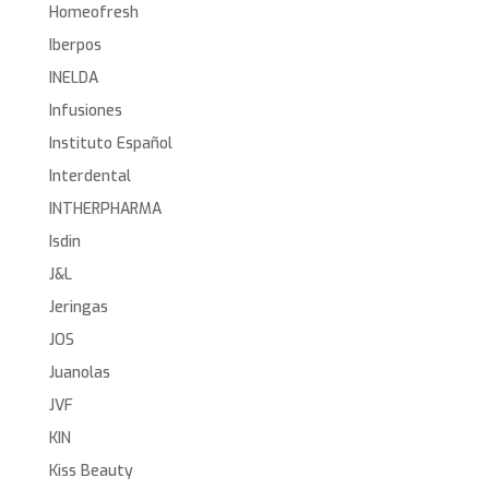
Homeofresh
Iberpos
INELDA
Infusiones
Instituto Español
Interdental
INTHERPHARMA
Isdin
J&L
Jeringas
JOS
Juanolas
JVF
KIN
Kiss Beauty