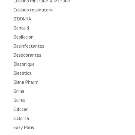
Cuidado muscular y articular
Cuidado respiratorio
D’DONNA
Dentaid
Depilación
Desinfectantes
Desodorantes
Diatonique
Dietética
Disna Pharm
Dnins
Durex
E.llocar
E.Llorca
Easy Paris