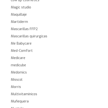
Low up Cosmetics
Magic studio
Maquillaje
Martiderm
Mascarillas FFP2
Mascarillas quirurgícas
Me Babycare
Med-Comfort
Medicare
medicube
Medomics
Misscol
Morris
Multivitamínicos
Muñequera