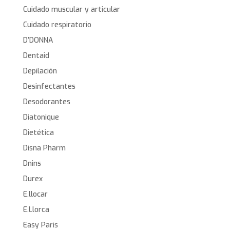
Cuidado muscular y articular
Cuidado respiratorio
D’DONNA
Dentaid
Depilación
Desinfectantes
Desodorantes
Diatonique
Dietética
Disna Pharm
Dnins
Durex
E.llocar
E.Llorca
Easy Paris