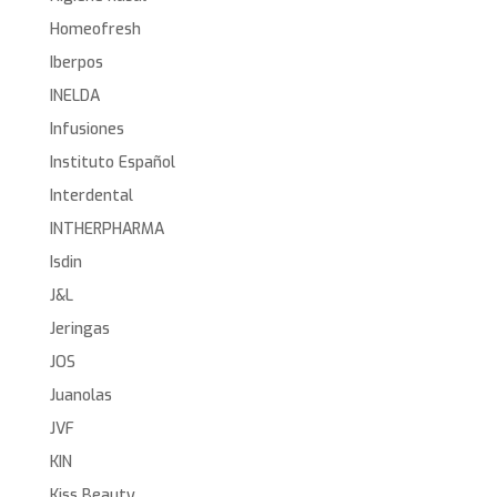
Homeofresh
Iberpos
INELDA
Infusiones
Instituto Español
Interdental
INTHERPHARMA
Isdin
J&L
Jeringas
JOS
Juanolas
JVF
KIN
Kiss Beauty