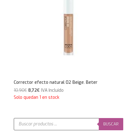
Corrector efecto natural 02 Beige. Beter
El
El
10,90
€
8,72
€
IVA Incluido
precio
precio
Solo quedan 1 en stock
original
actual
era:
es:
10,90€.
8,72€.
Búsqueda
de
BUSCAR
productos