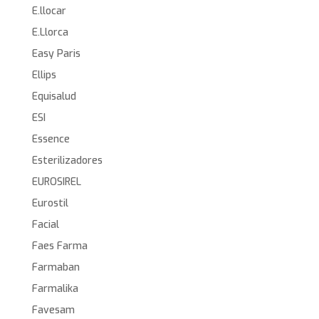
E.llocar
E.Llorca
Easy Paris
Ellips
Equisalud
ESI
Essence
Esterilizadores
EUROSIREL
Eurostil
Facial
Faes Farma
Farmaban
Farmalika
Favesam