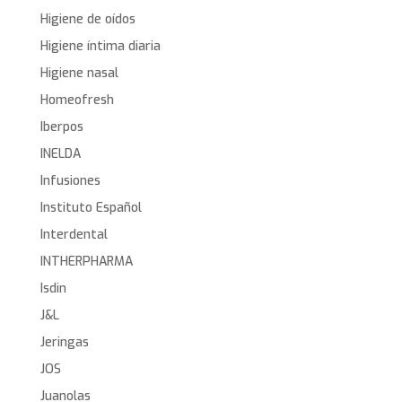
Higiene de oídos
Higiene íntima diaria
Higiene nasal
Homeofresh
Iberpos
INELDA
Infusiones
Instituto Español
Interdental
INTHERPHARMA
Isdin
J&L
Jeringas
JOS
Juanolas