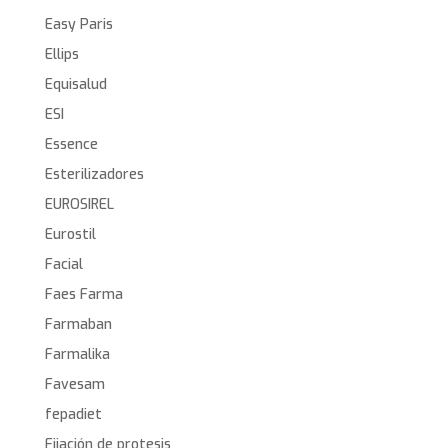
Easy Paris
Ellips
Equisalud
ESI
Essence
Esterilizadores
EUROSIREL
Eurostil
Facial
Faes Farma
Farmaban
Farmalika
Favesam
fepadiet
Fijación de protesis