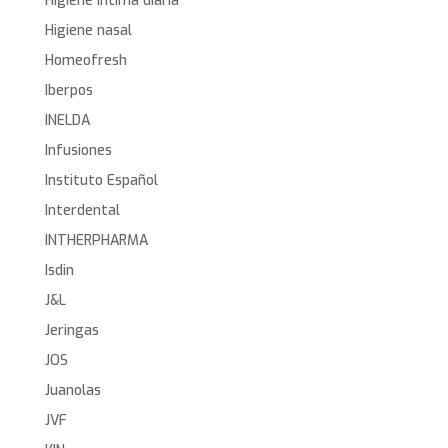
Higiene íntima diaria
Higiene nasal
Homeofresh
Iberpos
INELDA
Infusiones
Instituto Español
Interdental
INTHERPHARMA
Isdin
J&L
Jeringas
JOS
Juanolas
JVF