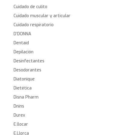
Cuidado de culito
Cuidado muscular y articular
Cuidado respiratorio
D’DONNA
Dentaid
Depilación
Desinfectantes
Desodorantes
Diatonique
Dietética
Disna Pharm
Dnins
Durex
E.llocar
E.Llorca