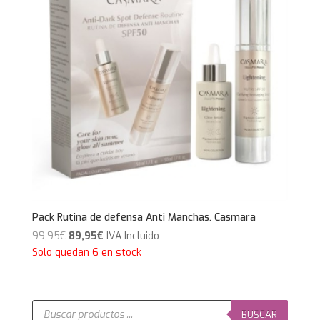
Pack Rutina de defensa Anti Manchas. Casmara
El
El
99,95
€
89,95
€
IVA Incluido
precio
precio
Solo quedan 6 en stock
original
actual
era:
es:
99,95€.
89,95€.
Búsqueda
de
BUSCAR