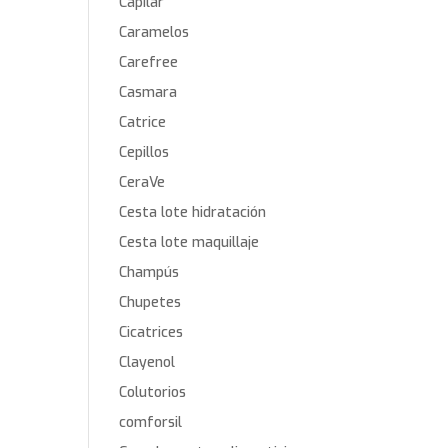
Capilar
Caramelos
Carefree
Casmara
Catrice
Cepillos
CeraVe
Cesta lote hidratación
Cesta lote maquillaje
Champús
Chupetes
Cicatrices
Clayenol
Colutorios
comforsil