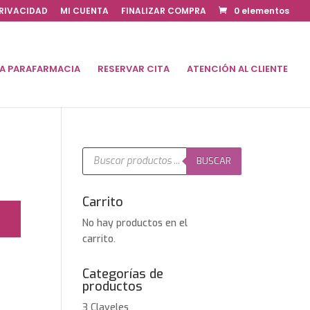
PRIVACIDAD
MI CUENTA
FINALIZAR COMPRA
0 elementos
DA PARAFARMACIA
RESERVAR CITA
ATENCIÓN AL CLIENTE
Búsqueda
de
BUSCAR
productos
Carrito
No hay productos en el
carrito.
Categorías de
productos
3 Claveles