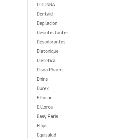
D’DONNA
Dentaid
Depilación
Desinfectantes
Desodorantes
Diatonique
Dietética
Disna Pharm
Dnins
Durex
E.llocar
E.Llorca
Easy Paris
Ellips
Equisalud