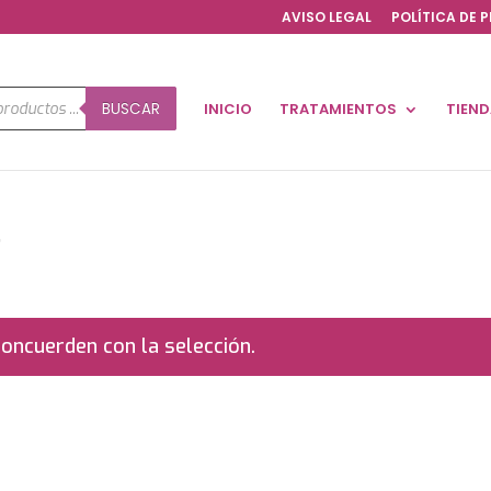
AVISO LEGAL
POLÍTICA DE 
a
BUSCAR
INICIO
TRATAMIENTOS
TIEN
os
”
oncuerden con la selección.