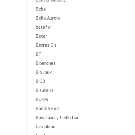
Beaver Beauty
Bebé
Bella Aurora
betafar
Beter
Betres On
BF
Biberones
Bio Joux
BIO3
Bisuteria
BOHM
Bondi Sands
Bow Luxury Collection
Camaleon