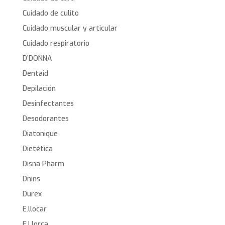
Cuidado de culito
Cuidado muscular y articular
Cuidado respiratorio
D’DONNA
Dentaid
Depilación
Desinfectantes
Desodorantes
Diatonique
Dietética
Disna Pharm
Dnins
Durex
E.llocar
E.Llorca