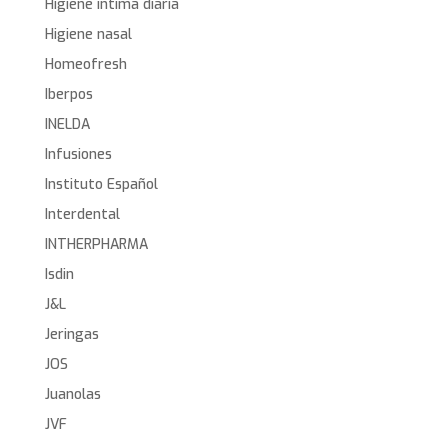
Higiene íntima diaria
Higiene nasal
Homeofresh
Iberpos
INELDA
Infusiones
Instituto Español
Interdental
INTHERPHARMA
Isdin
J&L
Jeringas
JOS
Juanolas
JVF