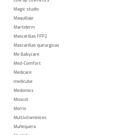
Low up Cosmetics
Magic studio
Maquillaje
Martiderm
Mascarillas FFP2
Mascarillas quirurgícas
Me Babycare
Med-Comfort
Medicare
medicube
Medomics
Misscol
Morris
Multivitamínicos
Muñequera