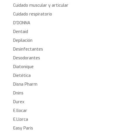
Cuidado muscular y articular
Cuidado respiratorio
D’DONNA
Dentaid
Depilación
Desinfectantes
Desodorantes
Diatonique
Dietética
Disna Pharm
Dnins
Durex
E.llocar
E.Llorca
Easy Paris