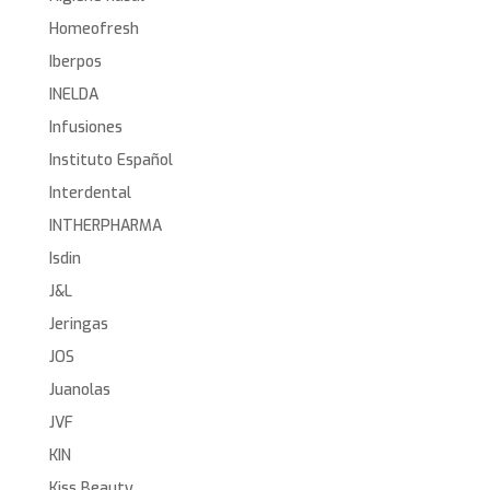
Homeofresh
Iberpos
INELDA
Infusiones
Instituto Español
Interdental
INTHERPHARMA
Isdin
J&L
Jeringas
JOS
Juanolas
JVF
KIN
Kiss Beauty