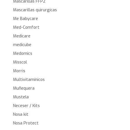
Mascarillas FFP2
Mascarillas quirurgícas
Me Babycare
Med-Comfort
Medicare
medicube
Medomics
Misscol
Morris
Multivitamínicos
Muñequera
Mustela
Neceser / Kits
Nosa kit
Nosa Protect