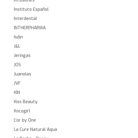
Infusiones
Instituto Español
Interdental
INTHERPHARMA
Isdin
J&L
Jeringas
JOS
Juanolas
JVF
KIN
Kiss Beauty
Kocogirl
L'or by One
La Cure Natural Aqua