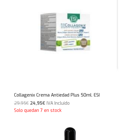
Collagenix Crema Antiedad Plus 50ml. ESI
El
El
29,95
€
24,95
€
IVA Incluido
precio
precio
Solo quedan 7 en stock
original
actual
era:
es:
29,95€.
24,95€.