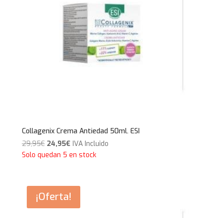
Collagenix Crema Antiedad 50ml. ESI
El
El
29,95
€
24,95
€
IVA Incluido
precio
precio
Solo quedan 5 en stock
original
actual
era:
es:
29,95€.
24,95€.
¡Oferta!