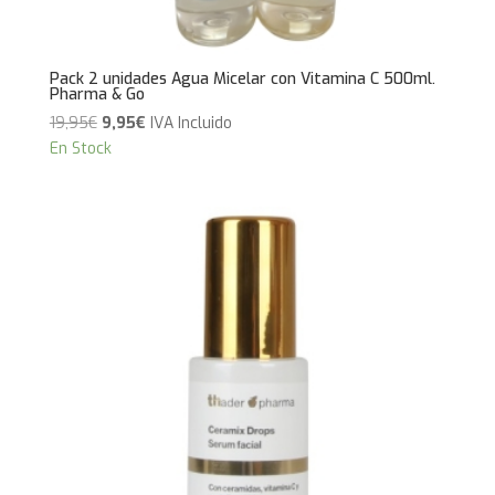
Pack 2 unidades Agua Micelar con Vitamina C 500ml.
Pharma & Go
El
El
19,95
€
9,95
€
IVA Incluido
precio
precio
En Stock
original
actual
era:
es:
19,95€.
9,95€.