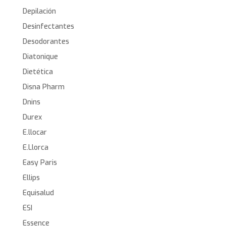
Depilación
Desinfectantes
Desodorantes
Diatonique
Dietética
Disna Pharm
Dnins
Durex
E.llocar
E.Llorca
Easy Paris
Ellips
Equisalud
ESI
Essence