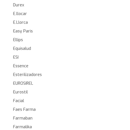
Durex
E.llocar
E.Llorca
Easy Paris
Ellips
Equisalud
ESI
Essence
Esterilizadores
EUROSIREL
Eurostil
Facial
Faes Farma
Farmaban
Farmalika