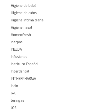
Higiene de bebé
Higiene de oídos
Higiene íntima diaria
Higiene nasal
Homeofresh
Iberpos
INELDA
Infusiones
Instituto Español
Interdental
INTHERPHARMA
Isdin
J&L
Jeringas
JOS