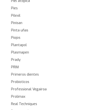
Piel atópica
Pies
Pilexil
Pinisan
Pinta uñas
Piojos
Plantapol
Plasmapen
Prady
PRIM
Primeros dientes
Probioticos
Professional Vegairoa
Prolimax
Real Techniques