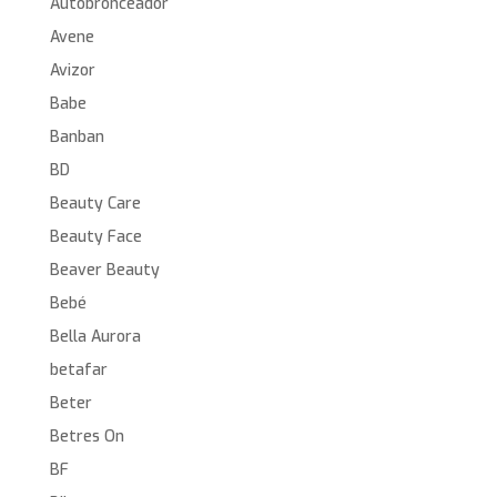
Autobronceador
Avene
Avizor
Babe
Banban
BD
Beauty Care
Beauty Face
Beaver Beauty
Bebé
Bella Aurora
betafar
Beter
Betres On
BF