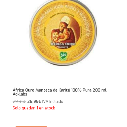
África Ouro Manteca de Karité 100% Pura 200 ml.
Aoklabs
El
El
29,95
€
26,95
€
IVA Incluido
precio
precio
Solo quedan 1 en stock
original
actual
era:
es: