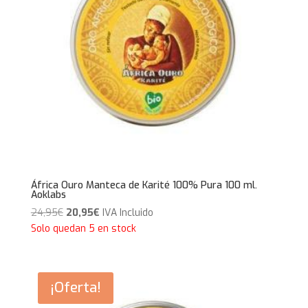
África Ouro Manteca de Karité 100% Pura 100 ml.
Aoklabs
El
El
24,95
€
20,95
€
IVA Incluido
precio
precio
Solo quedan 5 en stock
original
actual
era:
es:
24,95€.
20,95€.
¡Oferta!