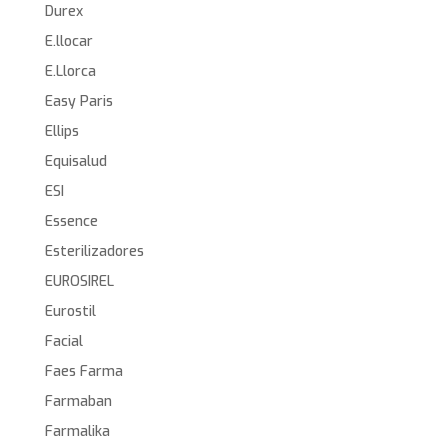
Durex
E.llocar
E.Llorca
Easy Paris
Ellips
Equisalud
ESI
Essence
Esterilizadores
EUROSIREL
Eurostil
Facial
Faes Farma
Farmaban
Farmalika