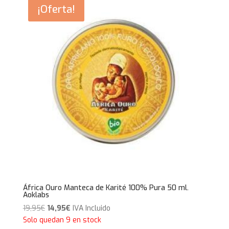
29,95€.
26,95€.
¡Oferta!
África Ouro Manteca de Karité 100% Pura 50 ml.
Aoklabs
El
El
19,95
€
14,95
€
IVA Incluido
precio
precio
Solo quedan 9 en stock