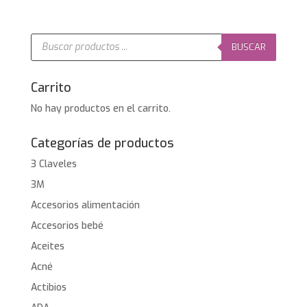
original
actual
era:
es:
19,95€.
14,95€.
Búsqueda
de
BUSCAR
productos
Carrito
No hay productos en el carrito.
Categorías de productos
3 Claveles
3M
Accesorios alimentación
Accesorios bebé
Aceites
Acné
Actibios