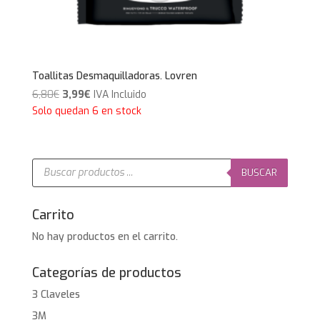
Toallitas Desmaquilladoras. Lovren
El
El
6,80
€
3,99
€
IVA Incluido
precio
precio
Solo quedan 6 en stock
original
actual
era:
es:
6,80€.
3,99€.
Búsqueda
de
BUSCAR
productos
Carrito
No hay productos en el carrito.
Categorías de productos
3 Claveles
3M