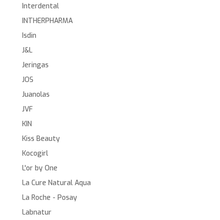
Interdental
INTHERPHARMA
Isdin
J&L
Jeringas
JOS
Juanolas
JVF
KIN
Kiss Beauty
Kocogirl
L'or by One
La Cure Natural Aqua
La Roche - Posay
Labnatur