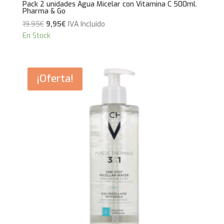
Pack 2 unidades Agua Micelar con Vitamina C 500ml.
Pharma & Go
El
El
19,95
€
9,95
€
IVA Incluido
precio
precio
En Stock
original
actual
era:
es:
19,95€.
9,95€.
¡Oferta!