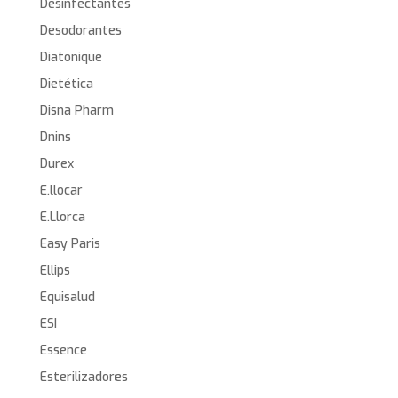
Desinfectantes
Desodorantes
Diatonique
Dietética
Disna Pharm
Dnins
Durex
E.llocar
E.Llorca
Easy Paris
Ellips
Equisalud
ESI
Essence
Esterilizadores