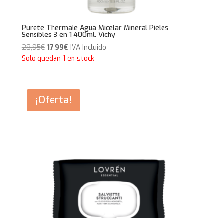
Purete Thermale Agua Micelar Mineral Pieles
Sensibles 3 en 1 400ml. Vichy
El
El
28,95
€
17,99
€
IVA Incluido
precio
precio
Solo quedan 1 en stock
original
actual
era:
es:
28,95€.
17,99€.
¡Oferta!