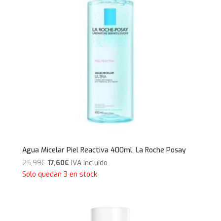
Agua Micelar Piel Reactiva 400ml. La Roche Posay
El
El
25,99
€
17,60
€
IVA Incluido
precio
precio
Solo quedan 3 en stock
original
actual
era:
es:
25,99€.
17,60€.