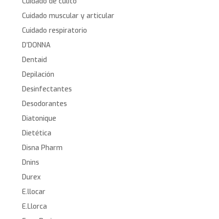
Cuidado de culito
Cuidado muscular y articular
Cuidado respiratorio
D’DONNA
Dentaid
Depilación
Desinfectantes
Desodorantes
Diatonique
Dietética
Disna Pharm
Dnins
Durex
E.llocar
E.Llorca