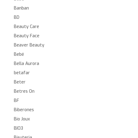
Banban
BD
Beauty Care
Beauty Face
Beaver Beauty
Bebé
Bella Aurora
betafar
Beter
Betres On
BF
Biberones
Bio Joux
BIO3
Bisuteria