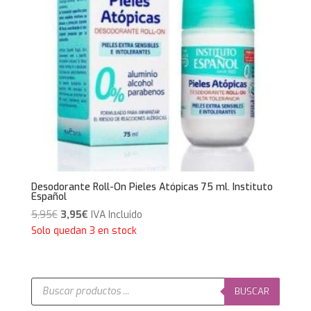
Desodorante Roll-On Pieles Atópicas 75 ml. Instituto
Español
El
El
5,95
€
3,95
€
IVA Incluido
precio
precio
Solo quedan 3 en stock
original
actual
era:
es:
5,95€.
3,95€.
Búsqueda
de
BUSCAR
productos