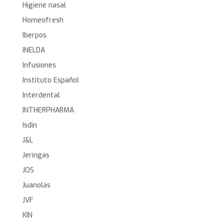
Higiene nasal
Homeofresh
Iberpos
INELDA
Infusiones
Instituto Español
Interdental
INTHERPHARMA
Isdin
J&L
Jeringas
JOS
Juanolas
JVF
KIN