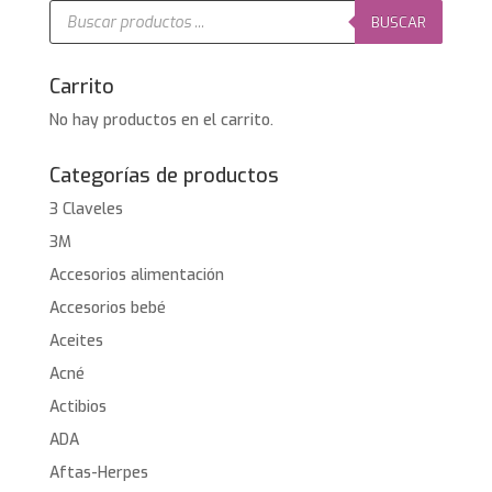
49,95€.
30,80€.
Búsqueda
de
BUSCAR
productos
Carrito
No hay productos en el carrito.
Categorías de productos
3 Claveles
3M
Accesorios alimentación
Accesorios bebé
Aceites
Acné
Actibios
ADA
Aftas-Herpes