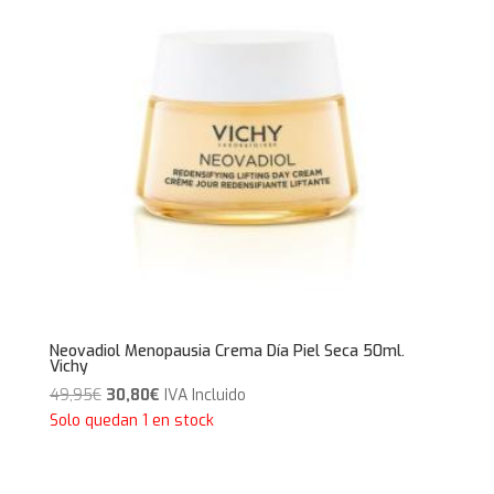
Neovadiol Menopausia Crema Día Piel Seca 50ml.
Vichy
El
El
49,95
€
30,80
€
IVA Incluido
precio
precio
Solo quedan 1 en stock
original
actual
era:
es: