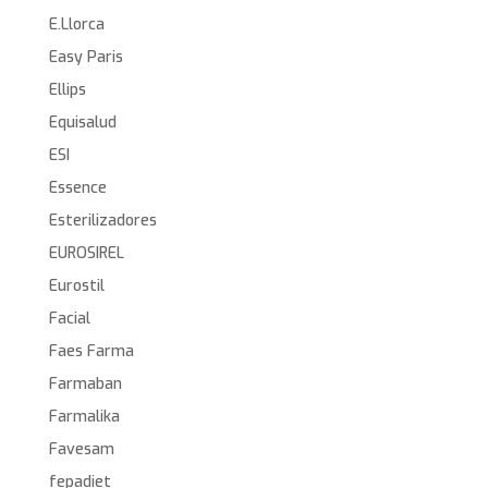
E.Llorca
Easy Paris
Ellips
Equisalud
ESI
Essence
Esterilizadores
EUROSIREL
Eurostil
Facial
Faes Farma
Farmaban
Farmalika
Favesam
fepadiet