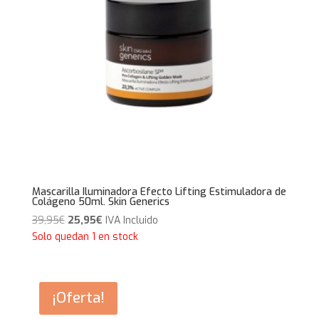
Mascarilla Iluminadora Efecto Lifting Estimuladora de
Colágeno 50ml. Skin Generics
El
El
39,95
€
25,95
€
IVA Incluido
precio
precio
Solo quedan 1 en stock
original
actual
era:
es:
39,95€.
25,95€.
¡Oferta!