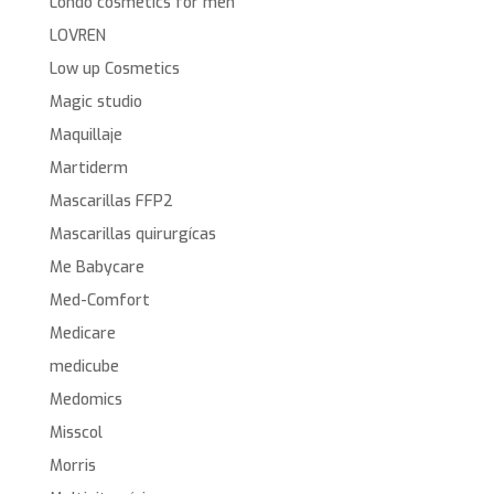
Londo cosmetics for men
LOVREN
Low up Cosmetics
Magic studio
Maquillaje
Martiderm
Mascarillas FFP2
Mascarillas quirurgícas
Me Babycare
Med-Comfort
Medicare
medicube
Medomics
Misscol
Morris