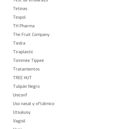
Test de embarazo
Tetinas
Texpol
TH Pharma
The Fruit Company
Tiedra
Tiraplastic
Tommee Tippee
Tratamientos
TREE HUT
Tulipán Negro
Uniconf
Uso nasal y oftálmico
Utsukusy
Vagisil