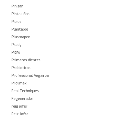
Pinisan
Pinta uñas
Piojos
Plantapol
Plasmapen
Prady
PRIM
Primeros dientes
Probioticos
Professional Vegairoa
Prolimax
Real Techniques
Regenerador
reig jofer
Reig Jofre