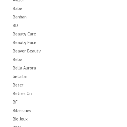
Avizor
Babe
Banban
BD
Beauty Care
Beauty Face
Beaver Beauty
Bebé
Bella Aurora
betafar
Beter
Betres On
BF
Biberones
Bio Joux