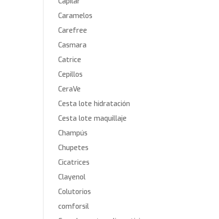
Capilar
Caramelos
Carefree
Casmara
Catrice
Cepillos
CeraVe
Cesta lote hidratación
Cesta lote maquillaje
Champús
Chupetes
Cicatrices
Clayenol
Colutorios
comforsil