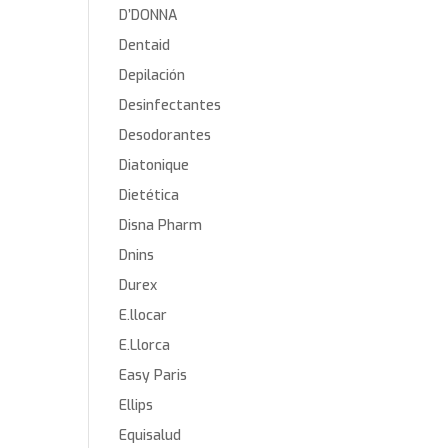
D’DONNA
Dentaid
Depilación
Desinfectantes
Desodorantes
Diatonique
Dietética
Disna Pharm
Dnins
Durex
E.llocar
E.Llorca
Easy Paris
Ellips
Equisalud