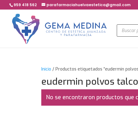
959 418 562
parafarmaciahuelvaestetica@gmail.com
Búsqued
de
product
Inicio
/ Productos etiquetados “eudermin polvos
eudermin polvos talc
No se encontraron productos que c