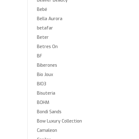
Beaver Beauty
Bebé
Bella Aurora
betafar
Beter
Betres On
BF
Biberones
Bio Joux
BIO3
Bisuteria
BOHM
Bondi Sands
Bow Luxury Collection
Camaleon