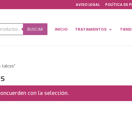
AVISO LEGAL
POLÍTICA DE 
a
BUSCAR
INICIO
TRATAMIENTOS
TIEN
os
 talcos”
os
oncuerden con la selección.