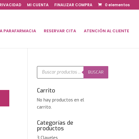
PRIVACIDAD
MI CUENTA
FINALIZAR COMPRA
0 elementos
DA PARAFARMACIA
RESERVAR CITA
ATENCIÓN AL CLIENTE
Búsqueda
de
BUSCAR
productos
Carrito
No hay productos en el
carrito.
Categorías de
productos
3 Claveles