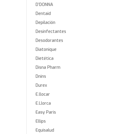
D’DONNA
Dentaid
Depilación
Desinfectantes
Desodorantes
Diatonique
Dietética
Disna Pharm
Dnins
Durex
E.llocar
E.Llorca
Easy Paris
Ellips
Equisalud