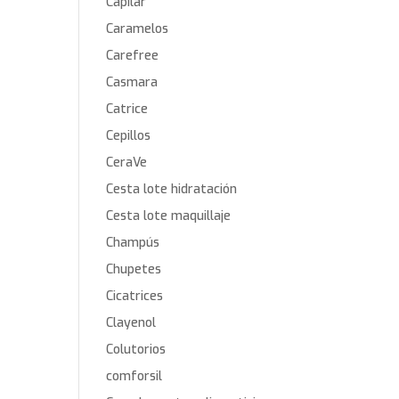
Capilar
Caramelos
Carefree
Casmara
Catrice
Cepillos
CeraVe
Cesta lote hidratación
Cesta lote maquillaje
Champús
Chupetes
Cicatrices
Clayenol
Colutorios
comforsil