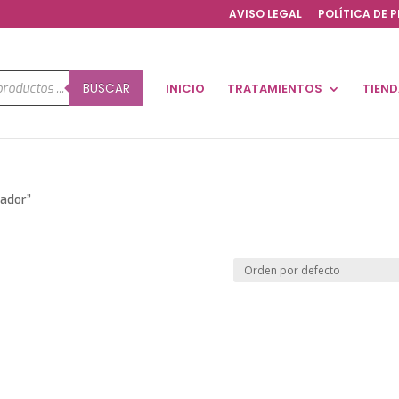
AVISO LEGAL
POLÍTICA DE 
a
BUSCAR
INICIO
TRATAMIENTOS
TIEN
os
nador”