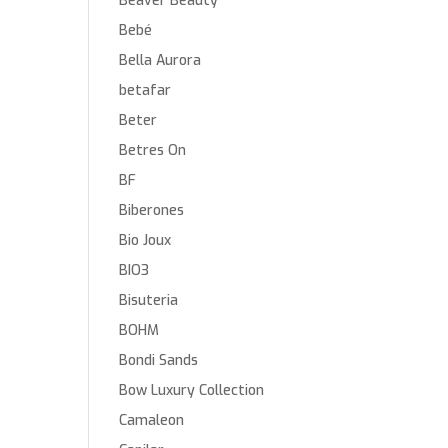
Beaver Beauty
Bebé
Bella Aurora
betafar
Beter
Betres On
BF
Biberones
Bio Joux
BIO3
Bisuteria
BOHM
Bondi Sands
Bow Luxury Collection
Camaleon