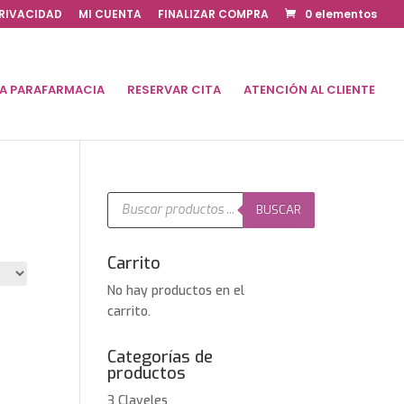
PRIVACIDAD
MI CUENTA
FINALIZAR COMPRA
0 elementos
DA PARAFARMACIA
RESERVAR CITA
ATENCIÓN AL CLIENTE
Búsqueda
de
BUSCAR
productos
Carrito
No hay productos en el
carrito.
Categorías de
productos
3 Claveles