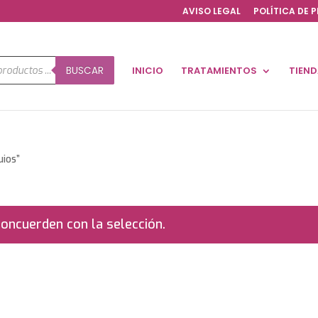
AVISO LEGAL
POLÍTICA DE 
a
BUSCAR
INICIO
TRATAMIENTOS
TIEN
os
uios”
oncuerden con la selección.