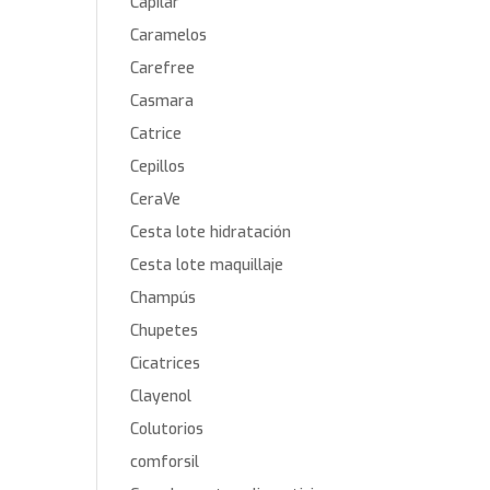
Capilar
Caramelos
Carefree
Casmara
Catrice
Cepillos
CeraVe
Cesta lote hidratación
Cesta lote maquillaje
Champús
Chupetes
Cicatrices
Clayenol
Colutorios
comforsil