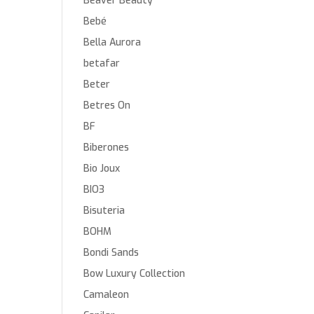
Beaver Beauty
Bebé
Bella Aurora
betafar
Beter
Betres On
BF
Biberones
Bio Joux
BIO3
Bisuteria
BOHM
Bondi Sands
Bow Luxury Collection
Camaleon