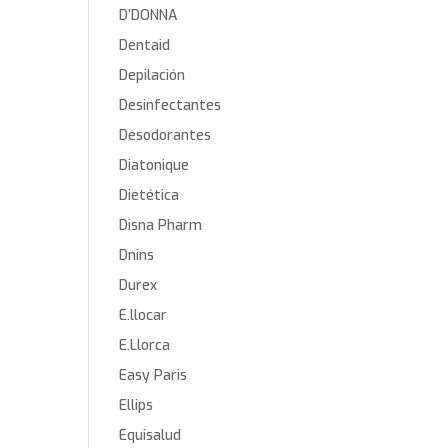
D’DONNA
Dentaid
Depilación
Desinfectantes
Desodorantes
Diatonique
Dietética
Disna Pharm
Dnins
Durex
E.llocar
E.Llorca
Easy Paris
Ellips
Equisalud