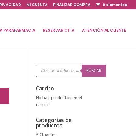
PRIVACIDAD
MI CUENTA
FINALIZAR COMPRA
0 elementos
DA PARAFARMACIA
RESERVAR CITA
ATENCIÓN AL CLIENTE
Búsqueda
de
BUSCAR
productos
Carrito
No hay productos en el
carrito.
Categorías de
productos
3 Claveles