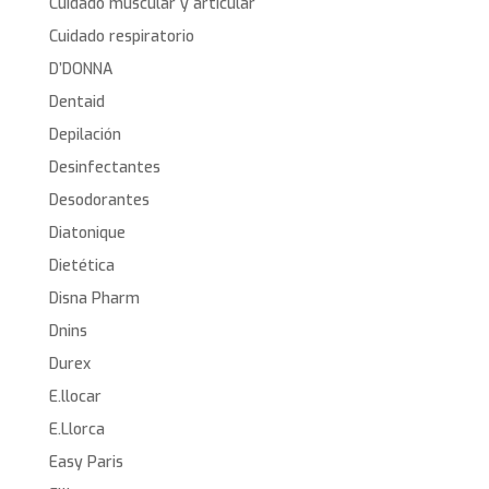
Cuidado muscular y articular
Cuidado respiratorio
D’DONNA
Dentaid
Depilación
Desinfectantes
Desodorantes
Diatonique
Dietética
Disna Pharm
Dnins
Durex
E.llocar
E.Llorca
Easy Paris