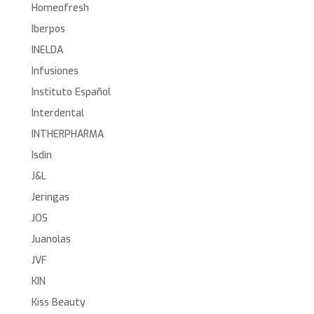
Homeofresh
Iberpos
INELDA
Infusiones
Instituto Español
Interdental
INTHERPHARMA
Isdin
J&L
Jeringas
JOS
Juanolas
JVF
KIN
Kiss Beauty