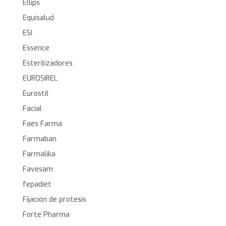
Ellips
Equisalud
ESI
Essence
Esterilizadores
EUROSIREL
Eurostil
Facial
Faes Farma
Farmaban
Farmalika
Favesam
fepadiet
Fijación de protesis
Forte Pharma