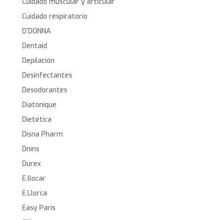
Cuidado muscular y articular
Cuidado respiratorio
D’DONNA
Dentaid
Depilación
Desinfectantes
Desodorantes
Diatonique
Dietética
Disna Pharm
Dnins
Durex
E.llocar
E.Llorca
Easy Paris