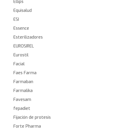
Ellips
Equisalud
ESI
Essence
Esterilizadores
EUROSIREL
Eurostil
Facial
Faes Farma
Farmaban
Farmalika
Favesam
fepadiet
Fijación de protesis
Forte Pharma