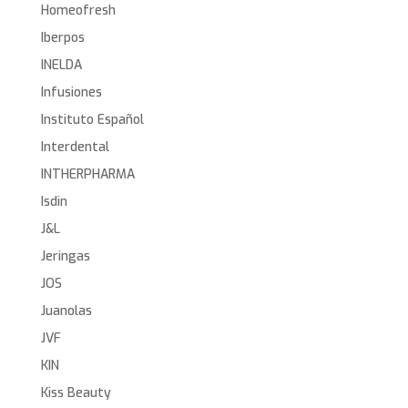
Homeofresh
Iberpos
INELDA
Infusiones
Instituto Español
Interdental
INTHERPHARMA
Isdin
J&L
Jeringas
JOS
Juanolas
JVF
KIN
Kiss Beauty