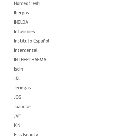
Homeofresh
Iberpos
INELDA
Infusiones
Instituto Español
Interdental
INTHERPHARMA
Isdin
J&L
Jeringas
JOS
Juanolas
JVF
KIN
Kiss Beauty