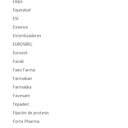
Ellips
Equisalud
ESI
Essence
Esterilizadores
EUROSIREL
Eurostil
Facial
Faes Farma
Farmaban
Farmalika
Favesam
fepadiet
Fijación de protesis
Forte Pharma