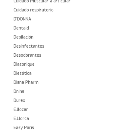
Cuidado muscular y articular
Cuidado respiratorio
D’DONNA
Dentaid
Depilación
Desinfectantes
Desodorantes
Diatonique
Dietética
Disna Pharm
Dnins
Durex
E.llocar
E.Llorca
Easy Paris