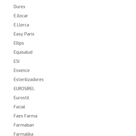
Durex
E.llocar
E.Llorca
Easy Paris
Ellips
Equisalud
ESI
Essence
Esterilizadores
EUROSIREL
Eurostil
Facial
Faes Farma
Farmaban
Farmalika