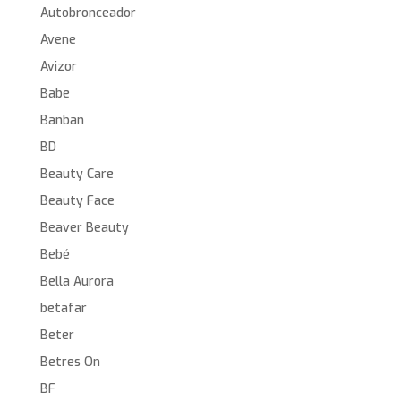
Autobronceador
Avene
Avizor
Babe
Banban
BD
Beauty Care
Beauty Face
Beaver Beauty
Bebé
Bella Aurora
betafar
Beter
Betres On
BF