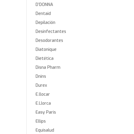
D’DONNA
Dentaid
Depilación
Desinfectantes
Desodorantes
Diatonique
Dietética
Disna Pharm
Dnins
Durex
E.llocar
E.Llorca
Easy Paris
Ellips
Equisalud