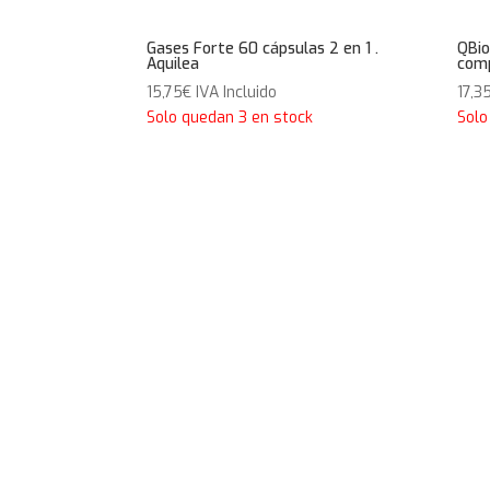
Gases Forte 60 cápsulas 2 en 1 .
QBio
Aquilea
comp
15,75
€
IVA Incluido
17,3
Solo quedan 3 en stock
Solo