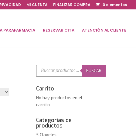
PRIVACIDAD
MI CUENTA
FINALIZAR COMPRA
0 elementos
DA PARAFARMACIA
RESERVAR CITA
ATENCIÓN AL CLIENTE
Búsqueda
de
BUSCAR
productos
Carrito
No hay productos en el
carrito.
Categorías de
productos
3 Claveles