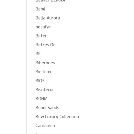
Beaver Beauty
Bebé
Bella Aurora
betafar
Beter
Betres On
BF
Biberones
Bio Joux
BIO3
Bisuteria
BOHM
Bondi Sands
Bow Luxury Collection
Camaleon