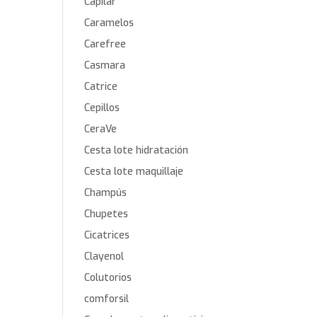
Capilar
Caramelos
Carefree
Casmara
Catrice
Cepillos
CeraVe
Cesta lote hidratación
Cesta lote maquillaje
Champús
Chupetes
Cicatrices
Clayenol
Colutorios
comforsil