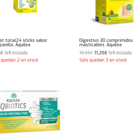
st total24 sticks sabor
Digestivo 30 comprimidos
anilla. Aquilea
masticables. Aquilea
El
El
5
€
IVA Incluido
19,95
€
11,25
€
IVA Incluido
precio
precio
 quedan 2 en stock
Solo quedan 3 en stock
original
actual
era:
es:
19,95€.
11,25€.