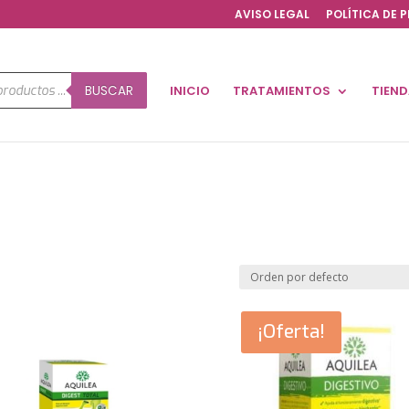
AVISO LEGAL
POLÍTICA DE 
a
BUSCAR
INICIO
TRATAMIENTOS
TIEN
os
¡Oferta!