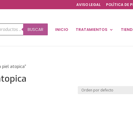
AVISO LEGAL
POLÍTICA DE 
a
BUSCAR
INICIO
TRATAMIENTOS
TIEN
os
 piel atopica”
atopica