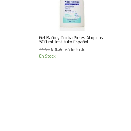
Gel Baño y Ducha Pieles Atópicas
500 ml. Instituto Español
El
El
7,95
€
5,95
€
IVA Incluido
precio
precio
En Stock
original
actual
era:
es:
7,95€.
5,95€.