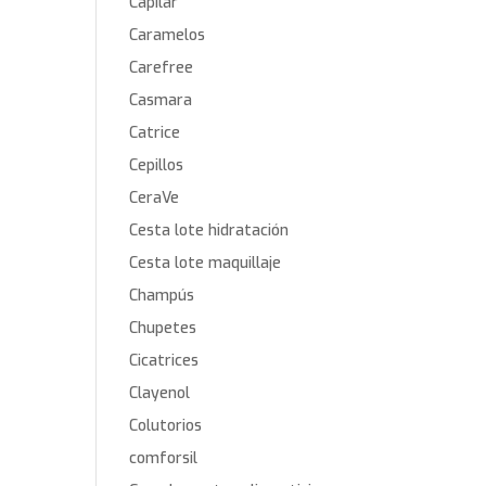
Capilar
Caramelos
Carefree
Casmara
Catrice
Cepillos
CeraVe
Cesta lote hidratación
Cesta lote maquillaje
Champús
Chupetes
Cicatrices
Clayenol
Colutorios
comforsil