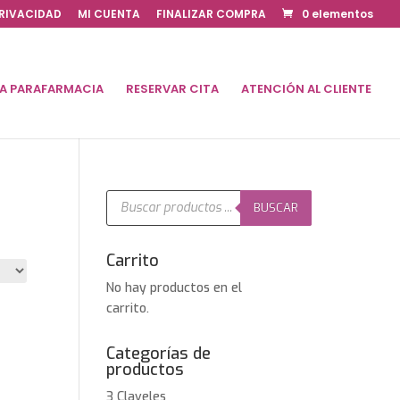
PRIVACIDAD
MI CUENTA
FINALIZAR COMPRA
0 elementos
DA PARAFARMACIA
RESERVAR CITA
ATENCIÓN AL CLIENTE
Búsqueda
de
BUSCAR
productos
Carrito
No hay productos en el
carrito.
Categorías de
productos
3 Claveles