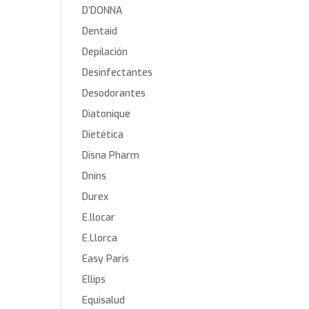
D’DONNA
Dentaid
Depilación
Desinfectantes
Desodorantes
Diatonique
Dietética
Disna Pharm
Dnins
Durex
E.llocar
E.Llorca
Easy Paris
Ellips
Equisalud