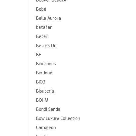
Beaver Beauty
Bebé
Bella Aurora
betafar
Beter
Betres On
BF
Biberones
Bio Joux
BIO3
Bisuteria
BOHM
Bondi Sands
Bow Luxury Collection
Camaleon