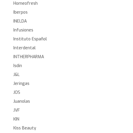
Homeofresh
Iberpos
INELDA
Infusiones
Instituto Español
Interdental
INTHERPHARMA
Isdin
J&L
Jeringas
JOS
Juanolas
JVF
KIN
Kiss Beauty