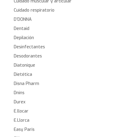
Cuidado muscular y articular
Cuidado respiratorio
D’DONNA
Dentaid
Depilación
Desinfectantes
Desodorantes
Diatonique
Dietética
Disna Pharm
Dnins
Durex
E.llocar
E.Llorca
Easy Paris