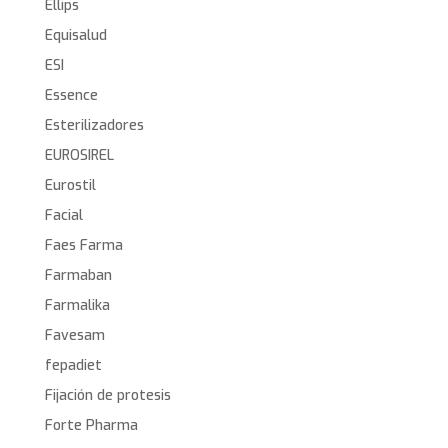
Ellips
Equisalud
ESI
Essence
Esterilizadores
EUROSIREL
Eurostil
Facial
Faes Farma
Farmaban
Farmalika
Favesam
fepadiet
Fijación de protesis
Forte Pharma