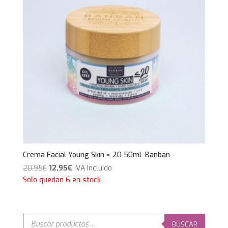
Crema Facial Young Skin ≤ 20 50ml. Banban
El
El
20,95
€
12,95
€
IVA Incluido
precio
precio
Solo quedan 6 en stock
original
actual
era:
es:
20,95€.
12,95€.
Búsqueda
de
BUSCAR