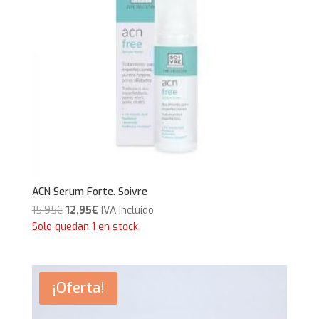
ACN Serum Forte. Soivre
El
El
15,95
€
12,95
€
IVA Incluido
precio
precio
Solo quedan 1 en stock
original
actual
era:
es:
15,95€.
12,95€.
¡Oferta!