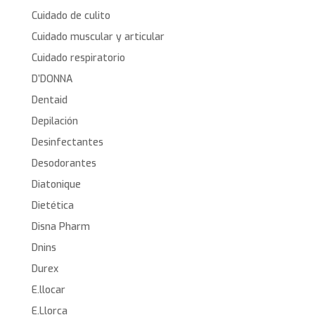
Cuidado de culito
Cuidado muscular y articular
Cuidado respiratorio
D’DONNA
Dentaid
Depilación
Desinfectantes
Desodorantes
Diatonique
Dietética
Disna Pharm
Dnins
Durex
E.llocar
E.Llorca