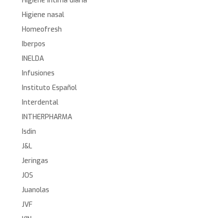
Higiene íntima diaria
Higiene nasal
Homeofresh
Iberpos
INELDA
Infusiones
Instituto Español
Interdental
INTHERPHARMA
Isdin
J&L
Jeringas
JOS
Juanolas
JVF