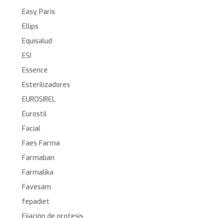
Easy Paris
Ellips
Equisalud
ESI
Essence
Esterilizadores
EUROSIREL
Eurostil
Facial
Faes Farma
Farmaban
Farmalika
Favesam
fepadiet
Fijación de protesis