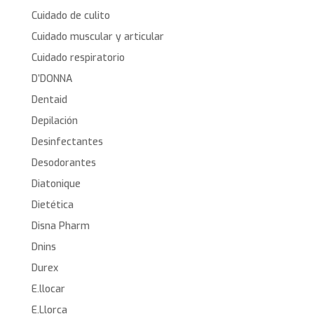
Cuidado de culito
Cuidado muscular y articular
Cuidado respiratorio
D’DONNA
Dentaid
Depilación
Desinfectantes
Desodorantes
Diatonique
Dietética
Disna Pharm
Dnins
Durex
E.llocar
E.Llorca