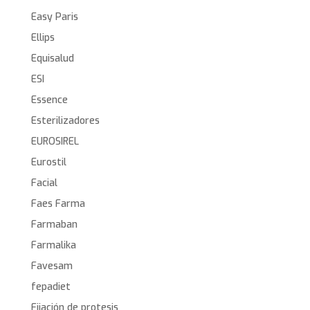
Easy Paris
Ellips
Equisalud
ESI
Essence
Esterilizadores
EUROSIREL
Eurostil
Facial
Faes Farma
Farmaban
Farmalika
Favesam
fepadiet
Fijación de protesis