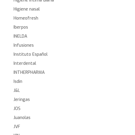
Higiene íntima diaria
Higiene nasal
Homeofresh
Iberpos
INELDA
Infusiones
Instituto Español
Interdental
INTHERPHARMA
Isdin
J&L
Jeringas
JOS
Juanolas
JVF