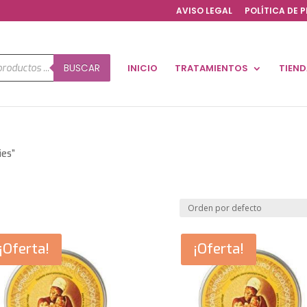
AVISO LEGAL
POLÍTICA DE 
a
BUSCAR
INICIO
TRATAMIENTOS
TIEN
os
ies”
¡Oferta!
¡Oferta!