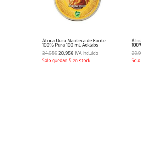
África Ouro Manteca de Karité
Áfri
100% Pura 100 ml. Aoklabs
100%
El
El
24,95
€
20,95
€
IVA Incluido
29,
precio
precio
Solo quedan 5 en stock
Solo
original
actual
era:
es:
24,95€.
20,95€.