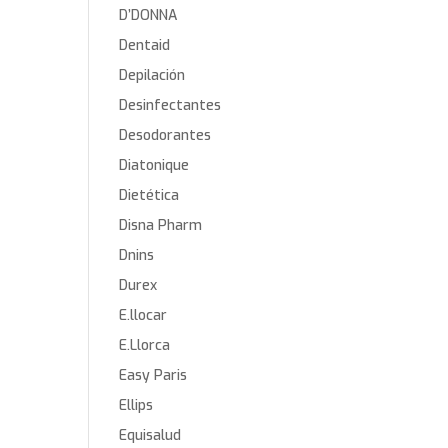
D’DONNA
Dentaid
Depilación
Desinfectantes
Desodorantes
Diatonique
Dietética
Disna Pharm
Dnins
Durex
E.llocar
E.Llorca
Easy Paris
Ellips
Equisalud