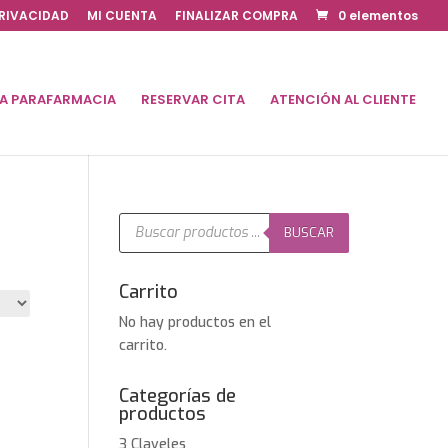
PRIVACIDAD
MI CUENTA
FINALIZAR COMPRA
0 elementos
DA PARAFARMACIA
RESERVAR CITA
ATENCIÓN AL CLIENTE
Búsqueda
de
BUSCAR
productos
Carrito
No hay productos en el
carrito.
Categorías de
productos
3 Claveles