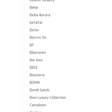
Beaver Beauty
Bebé
Bella Aurora
betafar
Beter
Betres On
BF
Biberones
Bio Joux
BIO3
Bisuteria
BOHM
Bondi Sands
Bow Luxury Collection
Camaleon