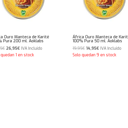
ca Ouro Manteca de Karité
África Ouro Manteca de Kari
 Pura 200 ml. Aoklabs
100% Pura 50 ml. Aoklabs
El
El
El
El
95
€
26,95
€
IVA Incluido
19,95
€
14,95
€
IVA Incluido
precio
precio
precio
precio
 quedan 1 en stock
Solo quedan 9 en stock
original
actual
original
actual
era:
es:
era:
es:
29,95€.
26,95€.
19,95€.
14,95€.