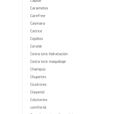
Capilar
Caramelos
Carefree
Casmara
Catrice
Cepillos
CeraVe
Cesta lote hidratación
Cesta lote maquillaje
Champús
Chupetes
Cicatrices
Clayenol
Colutorios
comforsil