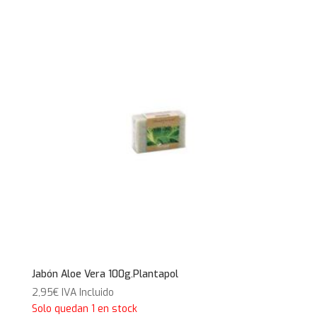
30,99€.
23,16€.
Jabón Aloe Vera 100g.Plantapol
2,95
€
IVA Incluido
Solo quedan 1 en stock