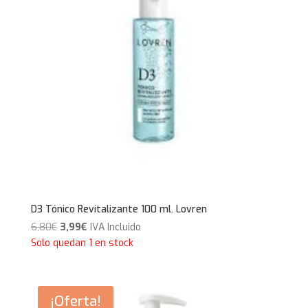
D3 Tónico Revitalizante 100 ml. Lovren
El
El
6,80
€
3,99
€
IVA Incluido
precio
precio
Solo quedan 1 en stock
original
actual
era:
es:
6,80€.
3,99€.
¡Oferta!