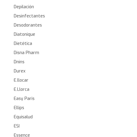
Depilación
Desinfectantes
Desodorantes
Diatonique
Dietética
Disna Pharm
Dnins
Durex
E.llocar
E.Llorca
Easy Paris
Ellips
Equisalud
ESI
Essence