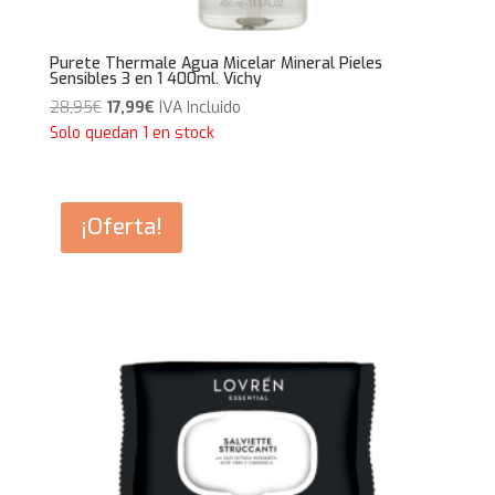
Purete Thermale Agua Micelar Mineral Pieles
Sensibles 3 en 1 400ml. Vichy
El
El
28,95
€
17,99
€
IVA Incluido
precio
precio
Solo quedan 1 en stock
original
actual
era:
es:
28,95€.
17,99€.
¡Oferta!