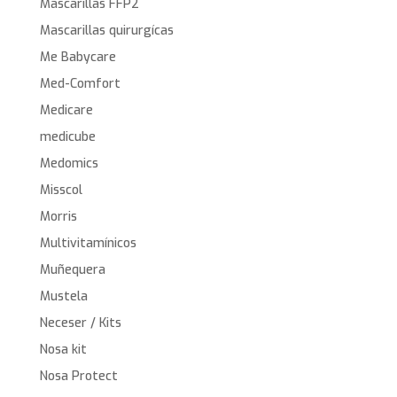
Mascarillas FFP2
Mascarillas quirurgícas
Me Babycare
Med-Comfort
Medicare
medicube
Medomics
Misscol
Morris
Multivitamínicos
Muñequera
Mustela
Neceser / Kits
Nosa kit
Nosa Protect