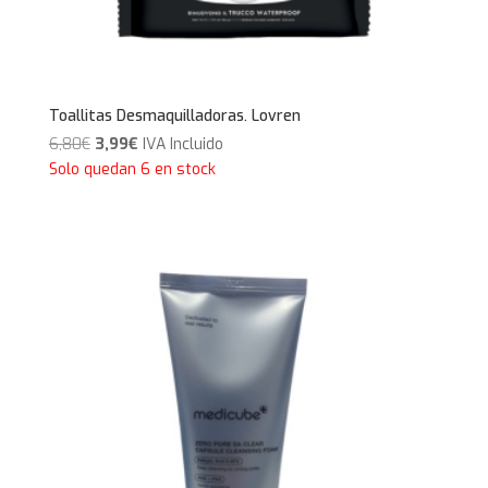
Toallitas Desmaquilladoras. Lovren
El
El
6,80
€
3,99
€
IVA Incluido
precio
precio
Solo quedan 6 en stock
original
actual
era:
es:
6,80€.
3,99€.