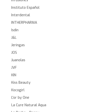
Infusiones
Instituto Español
Interdental
INTHERPHARMA
Isdin
J&L
Jeringas
JOS
Juanolas
JVF
KIN
Kiss Beauty
Kocogirl
L'or by One
La Cure Natural Aqua