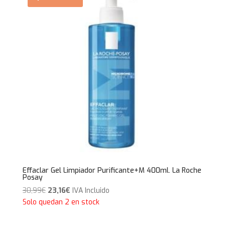
Effaclar Gel Limpiador Purificante+M 400ml. La Roche
Posay
El
El
30,99
€
23,16
€
IVA Incluido
precio
precio
Solo quedan 2 en stock
original
actual
era:
es: