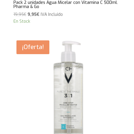
Pack 2 unidades Agua Micelar con Vitamina C 500ml.
Pharma & Go
El
El
19,95
€
9,95
€
IVA Incluido
precio
precio
En Stock
original
actual
era:
es:
19,95€.
9,95€.
¡Oferta!