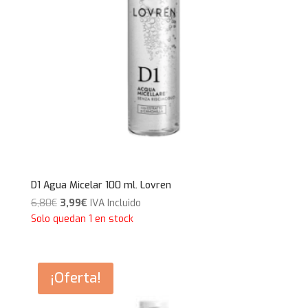
D1 Agua Micelar 100 ml. Lovren
El
El
6,80
€
3,99
€
IVA Incluido
precio
precio
Solo quedan 1 en stock
original
actual
era:
es:
6,80€.
3,99€.
¡Oferta!