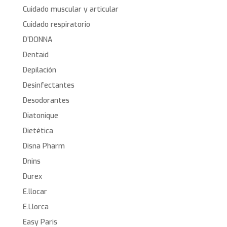
Cuidado muscular y articular
Cuidado respiratorio
D’DONNA
Dentaid
Depilación
Desinfectantes
Desodorantes
Diatonique
Dietética
Disna Pharm
Dnins
Durex
E.llocar
E.Llorca
Easy Paris