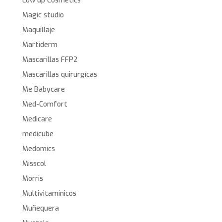
Low up Cosmetics
Magic studio
Maquillaje
Martiderm
Mascarillas FFP2
Mascarillas quirurgícas
Me Babycare
Med-Comfort
Medicare
medicube
Medomics
Misscol
Morris
Multivitamínicos
Muñequera