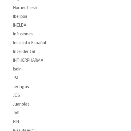
Homeofresh
Iberpos
INELDA
Infusiones
Instituto Español
Interdental
INTHERPHARMA
Isdin
J&L
Jeringas
JOS
Juanolas
JVF
KIN
Kiss Beauty