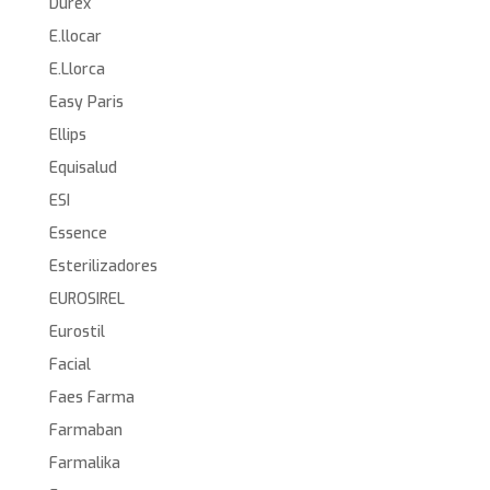
Durex
E.llocar
E.Llorca
Easy Paris
Ellips
Equisalud
ESI
Essence
Esterilizadores
EUROSIREL
Eurostil
Facial
Faes Farma
Farmaban
Farmalika