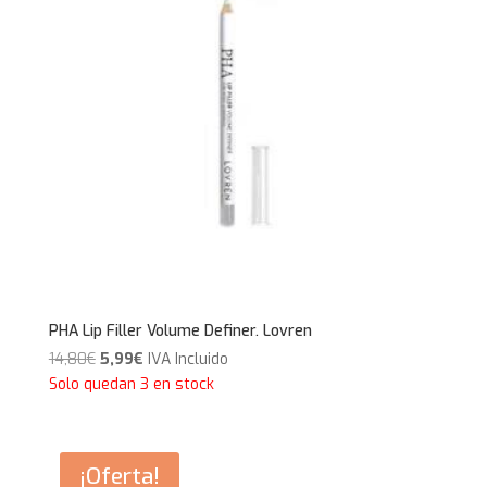
PHA Lip Filler Volume Definer. Lovren
El
El
14,80
€
5,99
€
IVA Incluido
precio
precio
Solo quedan 3 en stock
original
actual
era:
es:
14,80€.
5,99€.
¡Oferta!