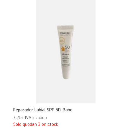
5,15€.
3,95€.
Reparador Labial SPF 50. Babe
7,20
€
IVA Incluido
Solo quedan 3 en stock