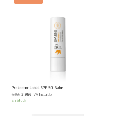
Protector Labial SPF 50. Babe
El
El
5,15
€
3,95
€
IVA Incluido
precio
precio
En Stock
original
actual
era:
es: