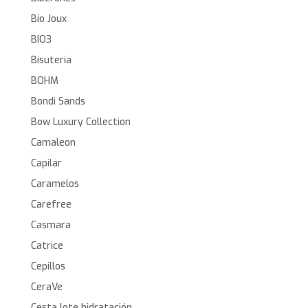
Bio Joux
BIO3
Bisuteria
BOHM
Bondi Sands
Bow Luxury Collection
Camaleon
Capilar
Caramelos
Carefree
Casmara
Catrice
Cepillos
CeraVe
Cesta lote hidratación