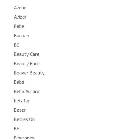
Avene
Avizor
Babe
Banban
BD
Beauty Care
Beauty Face
Beaver Beauty
Bebé
Bella Aurora
betafar
Beter
Betres On
BF
Biberones