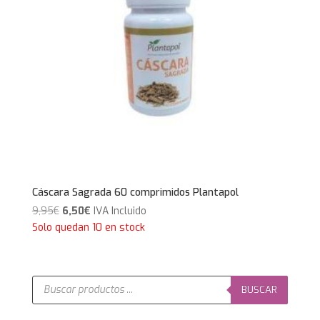
Cáscara Sagrada 60 comprimidos Plantapol
El
El
9,95
€
6,50
€
IVA Incluido
precio
precio
Solo quedan 10 en stock
original
actual
era:
es:
9,95€.
6,50€.
Búsqueda
de
BUSCAR
productos