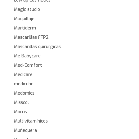
Low up Cosmetics
Magic studio
Maquillaje
Martiderm
Mascarillas FFP2
Mascarillas quirurgícas
Me Babycare
Med-Comfort
Medicare
medicube
Medomics
Misscol
Morris
Multivitamínicos
Muñequera