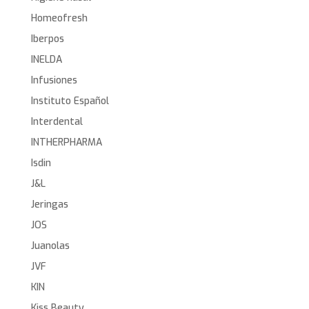
Homeofresh
Iberpos
INELDA
Infusiones
Instituto Español
Interdental
INTHERPHARMA
Isdin
J&L
Jeringas
JOS
Juanolas
JVF
KIN
Kiss Beauty