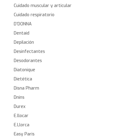
Cuidado muscular y articular
Cuidado respiratorio
D’DONNA
Dentaid
Depilación
Desinfectantes
Desodorantes
Diatonique
Dietética
Disna Pharm
Dnins
Durex
E.llocar
E.Llorca
Easy Paris