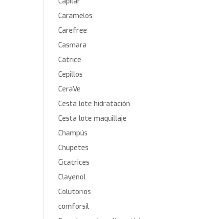
Capilar
Caramelos
Carefree
Casmara
Catrice
Cepillos
CeraVe
Cesta lote hidratación
Cesta lote maquillaje
Champús
Chupetes
Cicatrices
Clayenol
Colutorios
comforsil