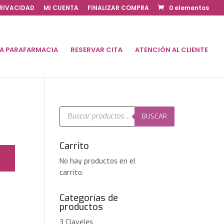
PRIVACIDAD
MI CUENTA
FINALIZAR COMPRA
0 elementos
DA PARAFARMACIA
RESERVAR CITA
ATENCIÓN AL CLIENTE
Búsqueda
de
BUSCAR
productos
Carrito
No hay productos en el
carrito.
Categorías de
productos
3 Claveles