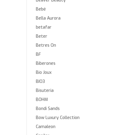
Beaver Beauty
Bebé
Bella Aurora
betafar
Beter
Betres On
BF
Biberones
Bio Joux
BIO3
Bisuteria
BOHM
Bondi Sands
Bow Luxury Collection
Camaleon