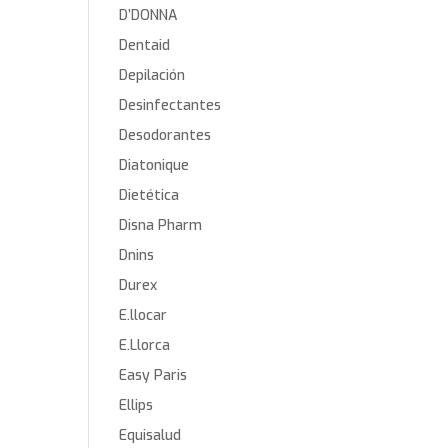
D’DONNA
Dentaid
Depilación
Desinfectantes
Desodorantes
Diatonique
Dietética
Disna Pharm
Dnins
Durex
E.llocar
E.Llorca
Easy Paris
Ellips
Equisalud