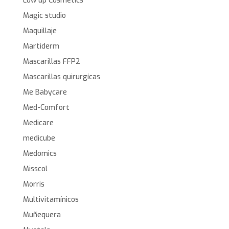
Low up Cosmetics
Magic studio
Maquillaje
Martiderm
Mascarillas FFP2
Mascarillas quirurgícas
Me Babycare
Med-Comfort
Medicare
medicube
Medomics
Misscol
Morris
Multivitamínicos
Muñequera