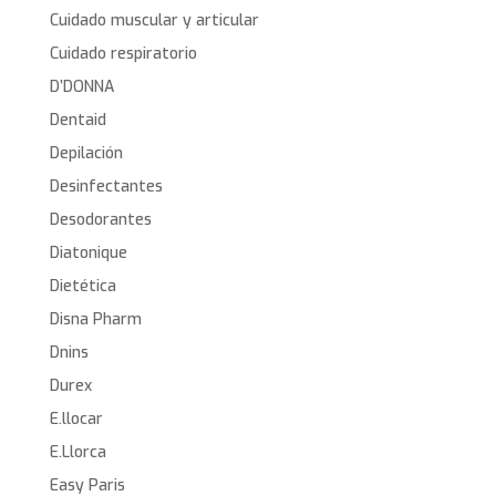
Cuidado muscular y articular
Cuidado respiratorio
D’DONNA
Dentaid
Depilación
Desinfectantes
Desodorantes
Diatonique
Dietética
Disna Pharm
Dnins
Durex
E.llocar
E.Llorca
Easy Paris