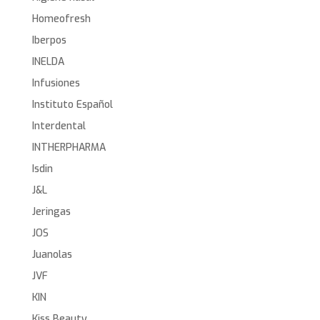
Homeofresh
Iberpos
INELDA
Infusiones
Instituto Español
Interdental
INTHERPHARMA
Isdin
J&L
Jeringas
JOS
Juanolas
JVF
KIN
Kiss Beauty