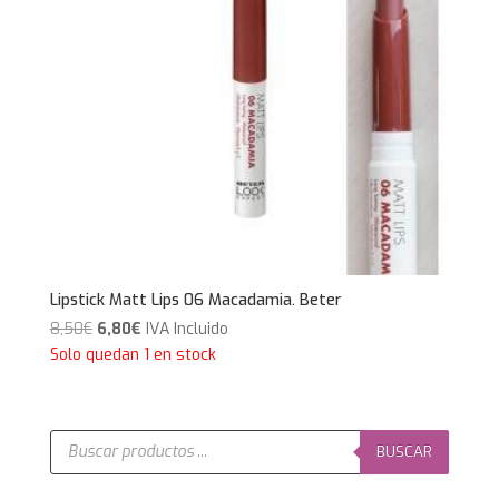
Lipstick Matt Lips 06 Macadamia. Beter
El
El
8,50
€
6,80
€
IVA Incluido
precio
precio
Solo quedan 1 en stock
original
actual
era:
es:
8,50€.
6,80€.
Búsqueda
de
BUSCAR
productos