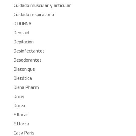
Cuidado muscular y articular
Cuidado respiratorio
D’DONNA
Dentaid
Depilación
Desinfectantes
Desodorantes
Diatonique
Dietética
Disna Pharm
Dnins
Durex
E.llocar
E.Llorca
Easy Paris