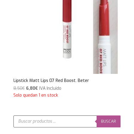
Lipstick Matt Lips 07 Red Boost. Beter
El
El
8,50
€
6,80
€
IVA Incluido
precio
precio
Solo quedan 1 en stock
original
actual
era:
es:
8,50€.
6,80€.
Búsqueda
de
BUSCAR
productos