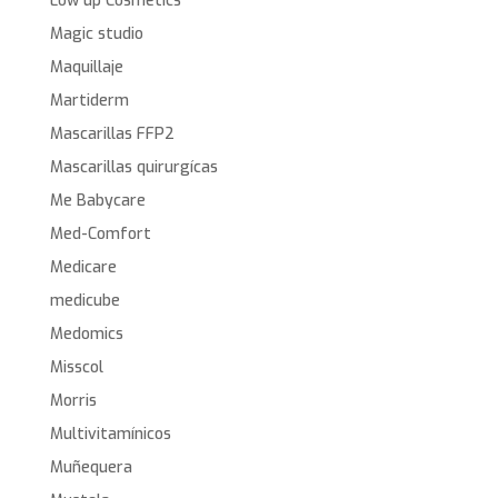
Low up Cosmetics
Magic studio
Maquillaje
Martiderm
Mascarillas FFP2
Mascarillas quirurgícas
Me Babycare
Med-Comfort
Medicare
medicube
Medomics
Misscol
Morris
Multivitamínicos
Muñequera