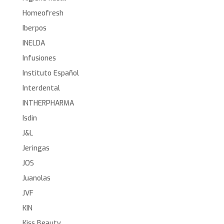
Homeofresh
Iberpos
INELDA
Infusiones
Instituto Español
Interdental
INTHERPHARMA
Isdin
J&L
Jeringas
JOS
Juanolas
JVF
KIN
Kiss Beauty