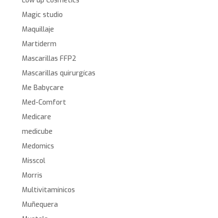
Low up Cosmetics
Magic studio
Maquillaje
Martiderm
Mascarillas FFP2
Mascarillas quirurgícas
Me Babycare
Med-Comfort
Medicare
medicube
Medomics
Misscol
Morris
Multivitamínicos
Muñequera