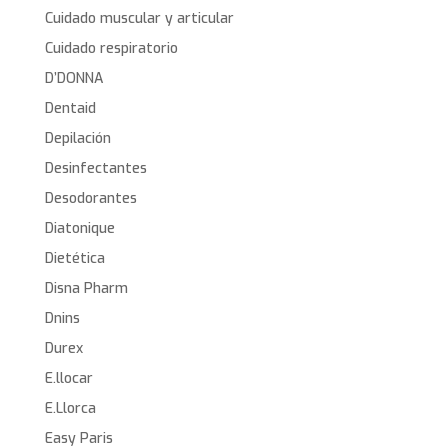
Cuidado muscular y articular
Cuidado respiratorio
D’DONNA
Dentaid
Depilación
Desinfectantes
Desodorantes
Diatonique
Dietética
Disna Pharm
Dnins
Durex
E.llocar
E.Llorca
Easy Paris