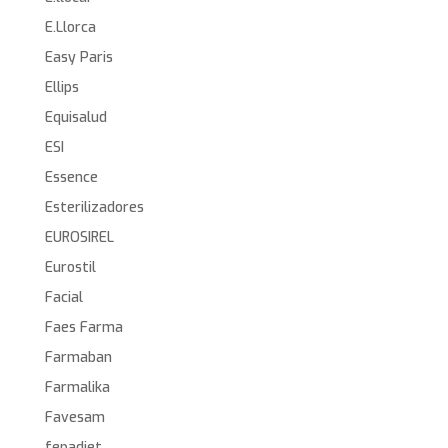
E.Llorca
Easy Paris
Ellips
Equisalud
ESI
Essence
Esterilizadores
EUROSIREL
Eurostil
Facial
Faes Farma
Farmaban
Farmalika
Favesam
fepadiet