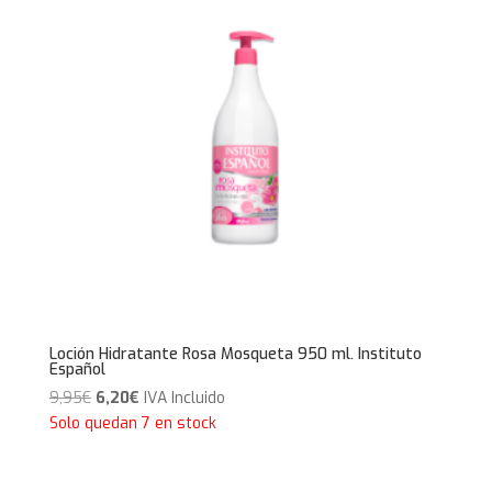
Loción Hidratante Rosa Mosqueta 950 ml. Instituto
Español
El
El
9,95
€
6,20
€
IVA Incluido
precio
precio
Solo quedan 7 en stock
original
actual
era:
es: