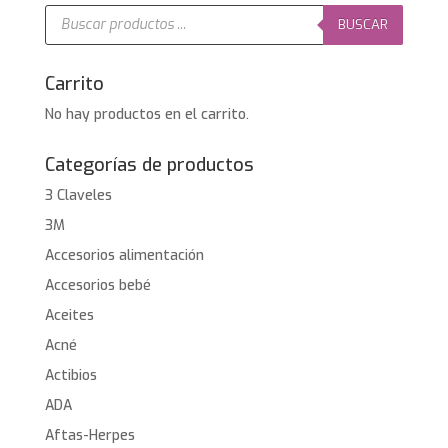
9,95€.
6,20€.
Búsqueda
de
BUSCAR
productos
Carrito
No hay productos en el carrito.
Categorías de productos
3 Claveles
3M
Accesorios alimentación
Accesorios bebé
Aceites
Acné
Actibios
ADA
Aftas-Herpes