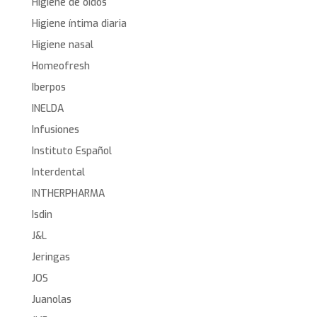
Higiene de oídos
Higiene íntima diaria
Higiene nasal
Homeofresh
Iberpos
INELDA
Infusiones
Instituto Español
Interdental
INTHERPHARMA
Isdin
J&L
Jeringas
JOS
Juanolas