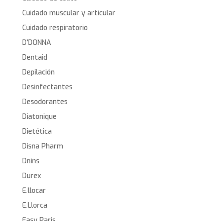
Cuidado muscular y articular
Cuidado respiratorio
D’DONNA
Dentaid
Depilación
Desinfectantes
Desodorantes
Diatonique
Dietética
Disna Pharm
Dnins
Durex
E.llocar
E.Llorca
Easy Paris