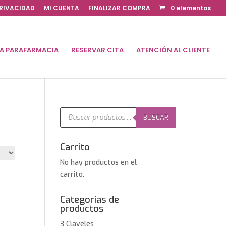
PRIVACIDAD
MI CUENTA
FINALIZAR COMPRA
0 elementos
DA PARAFARMACIA
RESERVAR CITA
ATENCIÓN AL CLIENTE
Búsqueda
de
BUSCAR
productos
Carrito
No hay productos en el
carrito.
Categorías de
productos
3 Claveles