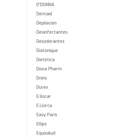
D’DONNA
Dentaid
Depilación
Desinfectantes
Desodorantes
Diatonique
Dietética
Disna Pharm
Dnins
Durex
E.llocar
E.Llorca
Easy Paris
Ellips
Equisalud