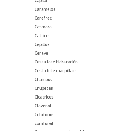
Capilar
Caramelos
Carefree
Casmara
Catrice
Cepillos
CeraVe
Cesta lote hidratación
Cesta lote maquillaje
Champús
Chupetes
Cicatrices
Clayenol
Colutorios
comforsil