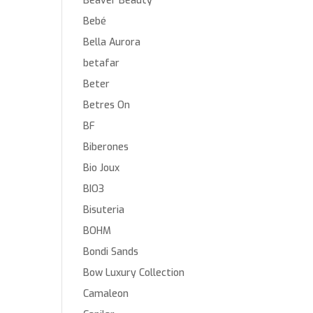
Beaver Beauty
Bebé
Bella Aurora
betafar
Beter
Betres On
BF
Biberones
Bio Joux
BIO3
Bisuteria
BOHM
Bondi Sands
Bow Luxury Collection
Camaleon