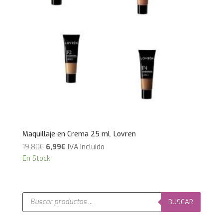
Maquillaje en Crema 25 ml. Lovren
El
El
19,80
€
6,99
€
IVA Incluido
precio
precio
En Stock
original
actual
era:
es:
19,80€.
6,99€.
Búsqueda
de
BUSCAR
productos