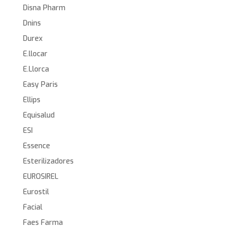
Disna Pharm
Dnins
Durex
E.llocar
E.Llorca
Easy Paris
Ellips
Equisalud
ESI
Essence
Esterilizadores
EUROSIREL
Eurostil
Facial
Faes Farma