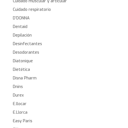
Cuidado muscular y articular
Cuidado respiratorio
D’DONNA
Dentaid
Depilación
Desinfectantes
Desodorantes
Diatonique
Dietética
Disna Pharm
Dnins
Durex
E.llocar
E.Llorca
Easy Paris