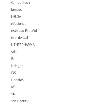
Homeofresh
Iberpos
INELDA
Infusiones
Instituto Español
Interdental
INTHERPHARMA
Isdin
J&L
Jeringas
JOS
Juanolas
JVF
KIN
Kiss Beauty