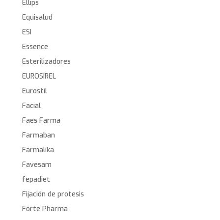
Ellips
Equisalud
ESI
Essence
Esterilizadores
EUROSIREL
Eurostil
Facial
Faes Farma
Farmaban
Farmalika
Favesam
fepadiet
Fijación de protesis
Forte Pharma