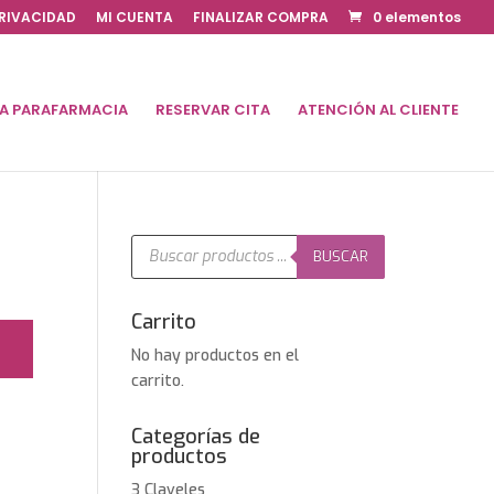
PRIVACIDAD
MI CUENTA
FINALIZAR COMPRA
0 elementos
DA PARAFARMACIA
RESERVAR CITA
ATENCIÓN AL CLIENTE
Búsqueda
de
BUSCAR
productos
Carrito
No hay productos en el
carrito.
Categorías de
productos
3 Claveles