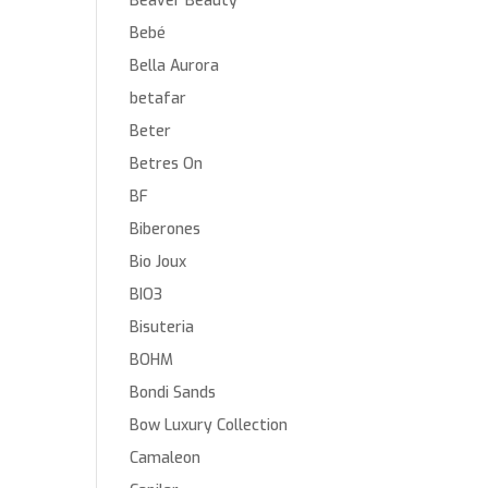
Beaver Beauty
Bebé
Bella Aurora
betafar
Beter
Betres On
BF
Biberones
Bio Joux
BIO3
Bisuteria
BOHM
Bondi Sands
Bow Luxury Collection
Camaleon