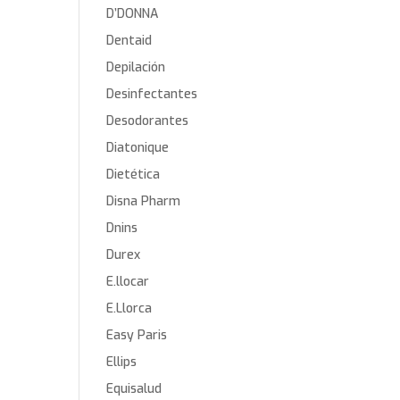
D’DONNA
Dentaid
Depilación
Desinfectantes
Desodorantes
Diatonique
Dietética
Disna Pharm
Dnins
Durex
E.llocar
E.Llorca
Easy Paris
Ellips
Equisalud