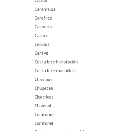
Capilar
Caramelos
Carefree
Casmara
Catrice
Cepillos
CeraVe
Cesta lote hidratación
Cesta lote maquillaje
Champús
Chupetes
Cicatrices
Clayenol
Colutorios
comforsil