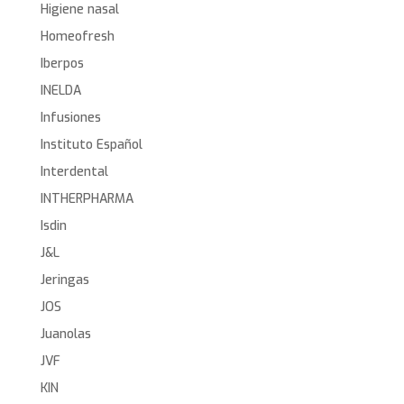
Higiene nasal
Homeofresh
Iberpos
INELDA
Infusiones
Instituto Español
Interdental
INTHERPHARMA
Isdin
J&L
Jeringas
JOS
Juanolas
JVF
KIN