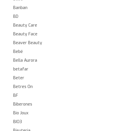
Banban
BD
Beauty Care
Beauty Face
Beaver Beauty
Bebé
Bella Aurora
betafar
Beter
Betres On
BF
Biberones
Bio Joux
BIO3
Bisuteria