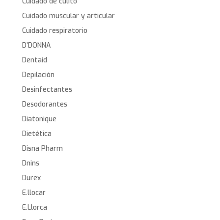
Cuidado de culito
Cuidado muscular y articular
Cuidado respiratorio
D’DONNA
Dentaid
Depilación
Desinfectantes
Desodorantes
Diatonique
Dietética
Disna Pharm
Dnins
Durex
E.llocar
E.Llorca